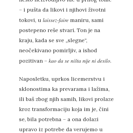
– i pušta da likovi i njihovi životni
laissez-faire
tokovi, u
maniru, sami
postepeno reše stvari. Ton je na
kraju, kada se sve „slegne“,
neočekivano pomirljiv, a ishod
kao da se ništa nije ni desilo
pozitivan –
.
Naposletku, uprkos licemerstvu i
sklonostima ka prevarama i lažima,
ili baš zbog njih samih, likovi prolaze
kroz transformaciju koja im je, čini
se, bila potrebna – a ona dolazi
upravo iz potrebe da verujemo u