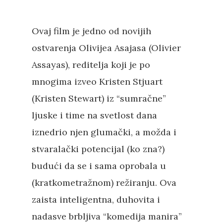
Ovaj film je jedno od novijih
ostvarenja Olivijea Asajasa (Olivier
Assayas), reditelja koji je po
mnogima izveo Kristen Stjuart
(Kristen Stewart) iz “sumračne”
ljuske i time na svetlost dana
iznedrio njen glumački, a možda i
stvaralački potencijal (ko zna?)
budući da se i sama oprobala u
(kratkometražnom) režiranju. Ova
zaista inteligentna, duhovita i
nadasve brbljiva “komedija manira”