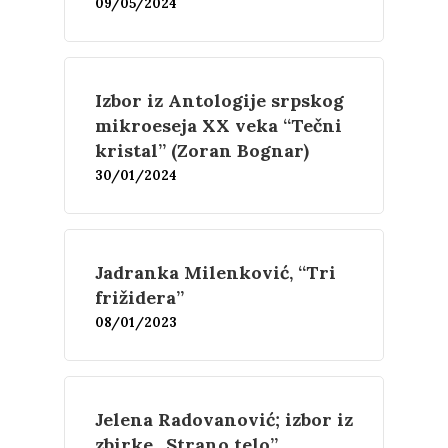
09/05/2024
Izbor iz Antologije srpskog
mikroeseja XX veka “Tečni
kristal” (Zoran Bognar)
30/01/2024
Jadranka Milenković, “Tri
frižidera”
08/01/2023
Jelena Radovanović; izbor iz
zbirke „Strano telo”