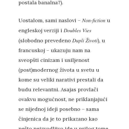
postala banalna?).
Non-fiction
Uostalom, sami naslovi –
u
Doubles Vies
engleskoj verziji i
Dupli Životi
(slobodno prevedeno
), u
francuskoj – ukazuju nam na
sveopšti cinizam i usiljenost
(post)modernog života u svetu u
kome su veliki narativi prestali da
budu relevantni. Asajas provlači
ovakvu mogućnost, ne priklanjajući
se nijednoj ideji posebno – sama
činjenica da je to prikazano kao
nešto neizvodljivo ide u prilog tome