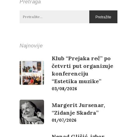
Pretraga
Najnovije
Klub “Prejaka reč” po
Književnost
četvrti put organizuje
konferenciju
Teorija
Poezija
“Estetika muzike”
03/08/2026
Proza
Umetnost
Kritika
Margerit Jursenar,
Esejistika
Estetika
Šta čitamo?
Muzika
“Zidanje Skadra”
01/07/2026
Film
Novosti
Nenad Glišić, izbor