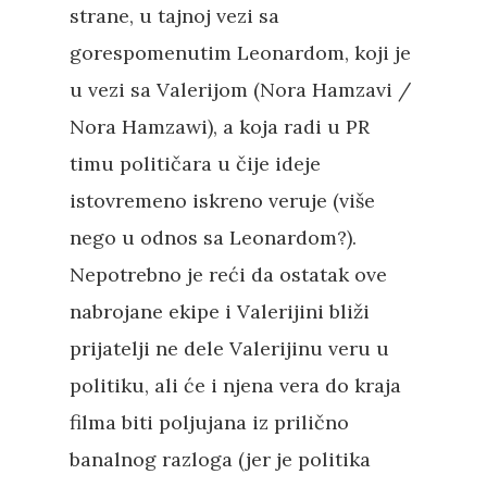
strane, u tajnoj vezi sa
gorespomenutim Leonardom, koji je
u vezi sa Valerijom (Nora Hamzavi /
Nora Hamzawi), a koja radi u PR
timu političara u čije ideje
istovremeno iskreno veruje (više
nego u odnos sa Leonardom?).
Nepotrebno je reći da ostatak ove
nabrojane ekipe i Valerijini bliži
prijatelji ne dele Valerijinu veru u
politiku, ali će i njena vera do kraja
filma biti poljujana iz prilično
banalnog razloga (jer je politika