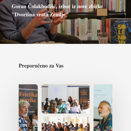
Goran Čolakhodžić, izbor iz nove zbirke
"Dvorišna vrata Zemlje"
Preporučeno za Vas