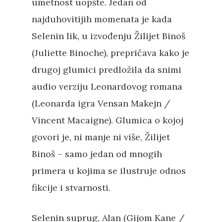
umetnost uopšte. Jedan od
najduhovitijih momenata je kada
Selenin lik, u izvođenju Žilijet Binoš
(Juliette Binoche), prepričava kako je
drugoj glumici predložila da snimi
audio verziju Leonardovog romana
(Leonarda igra Vensan Makejn /
Vincent Macaigne). Glumica o kojoj
govori je, ni manje ni više, Žilijet
Binoš – samo jedan od mnogih
primera u kojima se ilustruje odnos
fikcije i stvarnosti.
Selenin suprug, Alan (Gijom Kane /