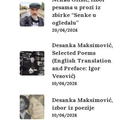
O nama
pesama u prozi iz
zbirke “Senke u
ogledalu”
Kontakt
Skup “Estetika muzik
20/06/2026
Desanka Maksimović,
Selected Poems
(English Translation
and Preface: Igor
Vesović)
10/06/2026
Desanka Maksimović,
izbor iz poezije
10/06/2026