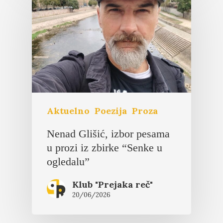
Aktuelno
Poezija
Proza
Nenad Glišić, izbor pesama
u prozi iz zbirke “Senke u
ogledalu”
Klub "Prejaka reč"
20/06/2026