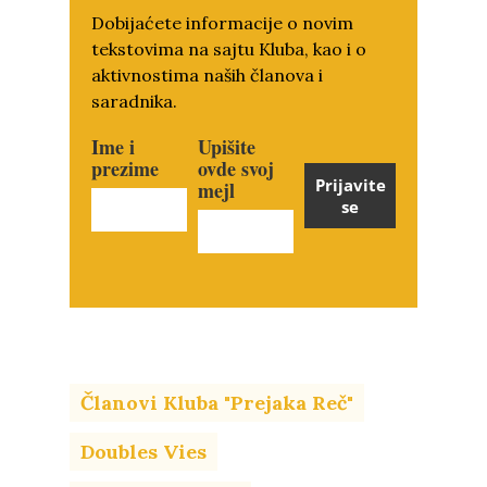
Dobijaćete informacije o novim
tekstovima na sajtu Kluba, kao i o
aktivnostima naših članova i
saradnika.
Ime i
Upišite
prezime
ovde svoj
Prijavite
mejl
se
Članovi Kluba "Prejaka Reč"
Doubles Vies