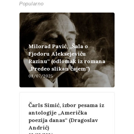
Popularno
Milorad Pavić, „Šala o
Fjodoru Aleksejeviču
Razinu“ (odlomak iz romana
„Predeo slikan čajem“)
08/07/2025
Čarls Simić, izbor pesama iz
antologije „Američka
poezija danas“ (Dragoslav
Andrić)