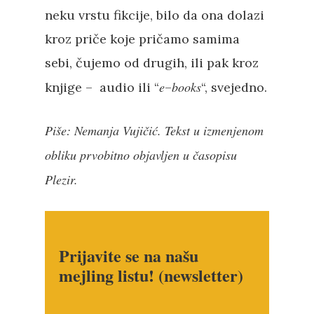
neku vrstu fikcije, bilo da ona dolazi
kroz priče koje pričamo samima
sebi, čujemo od drugih, ili pak kroz
e
books
knjige – audio ili “
–
“, svejedno.
Piše: Nemanja Vujičić. Tekst u izmenjenom
obliku prvobitno objavljen u časopisu
Plezir.
Prijavite se na našu
mejling listu! (newsletter)