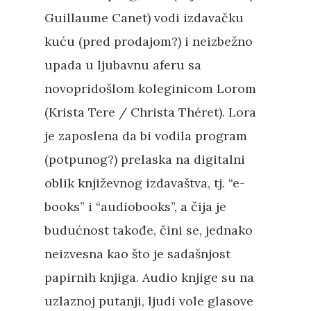
Guillaume Canet) vodi izdavačku
kuću (pred prodajom?) i neizbežno
upada u ljubavnu aferu sa
novopridošlom koleginicom Lorom
(Krista Tere / Christa Théret). Lora
je zaposlena da bi vodila program
(potpunog?) prelaska na digitalni
oblik književnog izdavaštva, tj. “e-
books” i “audiobooks”, a čija je
budućnost takođe, čini se, jednako
neizvesna kao što je sadašnjost
papirnih knjiga. Audio knjige su na
uzlaznoj putanji, ljudi vole glasove