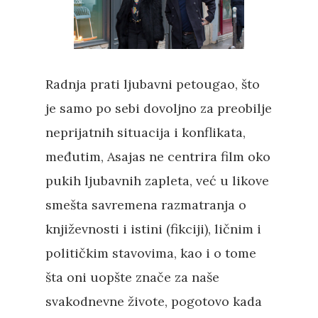
Radnja prati ljubavni petougao, što
je samo po sebi dovoljno za preobilje
neprijatnih situacija i konflikata,
međutim, Asajas ne centrira film oko
pukih ljubavnih zapleta, već u likove
smešta savremena razmatranja o
književnosti i istini (fikciji), ličnim i
političkim stavovima, kao i o tome
šta oni uopšte znače za naše
svakodnevne živote, pogotovo kada