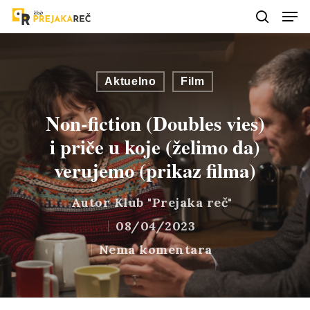
Aktuelno
Film
Non-fiction (Doubles vies)
i priče u koje (želimo da)
verujemo (prikaz filma)
Autor
Klub "Prejaka reč"
08/04/2023
Nema komentara