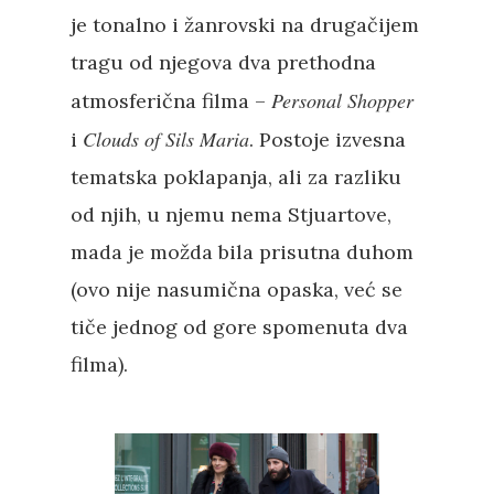
je tonalno i žanrovski na drugačijem
tragu od njegova dva prethodna
Personal
Shopper
atmosferična filma –
Clouds of Sils Maria
i
. Postoje izvesna
tematska poklapanja, ali za razliku
od njih, u njemu nema Stjuartove,
mada je možda bila prisutna duhom
(ovo nije nasumična opaska, već se
tiče jednog od gore spomenuta dva
filma).