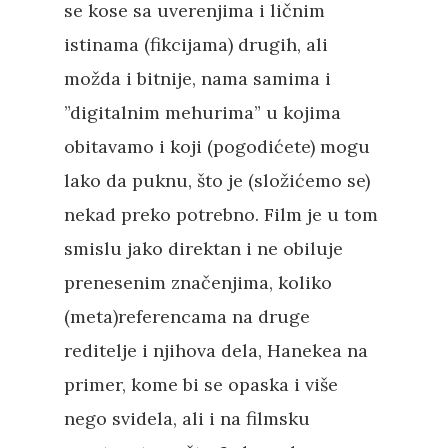
se kose sa uverenjima i ličnim
istinama (fikcijama) drugih, ali
možda i bitnije, nama samima i
”digitalnim mehurima” u kojima
obitavamo i koji (pogodićete) mogu
lako da puknu, što je (složićemo se)
nekad preko potrebno. Film je u tom
smislu jako direktan i ne obiluje
prenesenim značenjima, koliko
(meta)referencama na druge
reditelje i njihova dela, Hanekea na
Pritisnite "Enter" da pretražite ili
primer, kome bi se opaska i više
"Esc" da izađete
nego svidela, ali i na filmsku