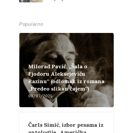
Popularno
Milorad Pavić, „Šala o
Fjodoru Aleksejeviču
Književnost
Razinu“ (odlomak iz romana
„Predeo slikan čajem“)
Teorija
Poezija
08/07/2025
Proza
Umetnost
Kritika
Esejistika
Estetika
Šta čitamo?
Muzika
Čarls Simić, izbor pesama iz
antologije „Američka