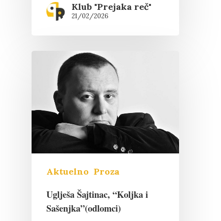
Klub "Prejaka reč"
21/02/2026
Pritisnite "Enter" da pretražite ili
"Esc" da izađete
Aktuelno
Proza
Uglješa Šajtinac, “Koljka i
Sašenjka”(odlomci)