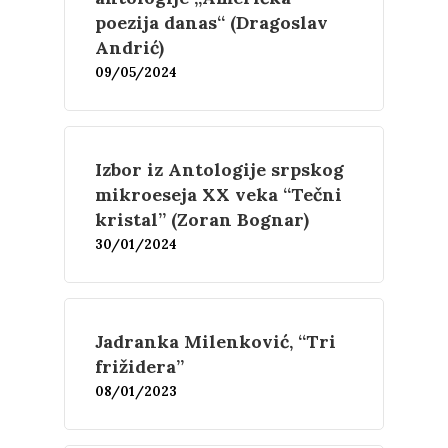
Film
Novosti
poezija danas“ (Dragoslav
Andrić)
O nama
09/05/2024
Kontakt
Skup “Estetika muzik
Izbor iz Antologije srpskog
mikroeseja XX veka “Tečni
kristal” (Zoran Bognar)
30/01/2024
Jadranka Milenković, “Tri
frižidera”
08/01/2023