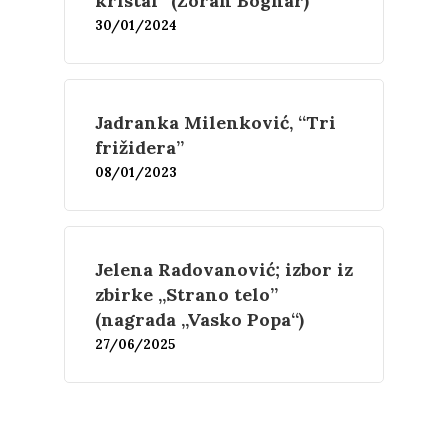
kristal” (Zoran Bognar)
Proza
Umetnost
Kritika
30/01/2024
Esejistika
Estetika
Šta čitamo?
Muzika
Jadranka Milenković, “Tri
Film
Novosti
frižidera”
08/01/2023
O nama
Kontakt
Skup “Estetika muzik
Jelena Radovanović; izbor iz
zbirke „Strano telo”
(nagrada „Vasko Popa“)
27/06/2025