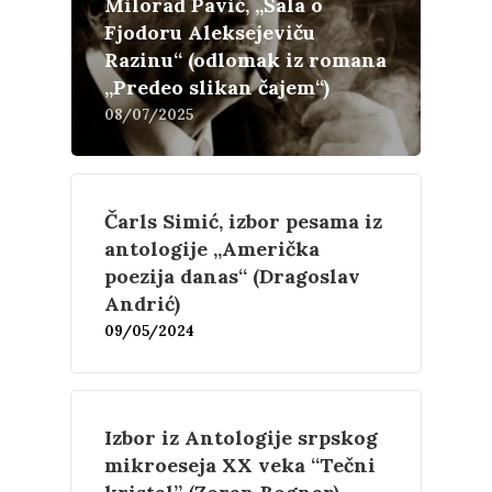
Milorad Pavić, „Šala o
Fjodoru Aleksejeviču
Razinu“ (odlomak iz romana
„Predeo slikan čajem“)
08/07/2025
Čarls Simić, izbor pesama iz
antologije „Američka
poezija danas“ (Dragoslav
Andrić)
09/05/2024
Književnost
Izbor iz Antologije srpskog
Teorija
Poezija
mikroeseja XX veka “Tečni