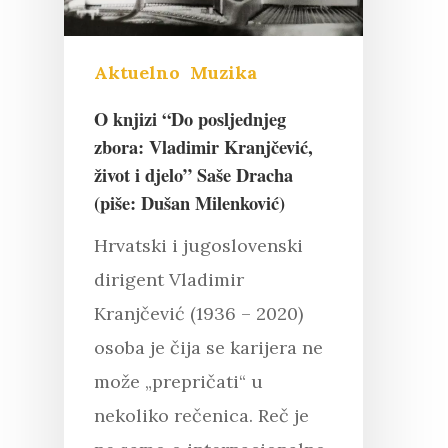
Aktuelno
Muzika
O knjizi “Do posljednjeg
zbora: Vladimir Kranjčević,
život i djelo” Saše Dracha
(piše: Dušan Milenković)
Hrvatski i jugoslovenski
dirigent Vladimir
Kranjčević (1936 – 2020)
osoba je čija se karijera ne
može „prepričati“ u
Pritisnite "Enter" da pretražite ili
nekoliko rečenica. Reč je
"Esc" da izađete