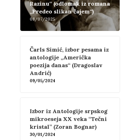
Razinu“ (odlomak iz romana
„Predeo slikan čajem“)
08/07/2025
Čarls Simić, izbor pesama iz
antologije „Američka
poezija danas“ (Dragoslav
Andrić)
09/05/2024
Književnost
Izbor iz Antologije srpskog
mikroeseja XX veka “Tečni
Teorija
Poezija
kristal” (Zoran Bognar)
30/01/2024