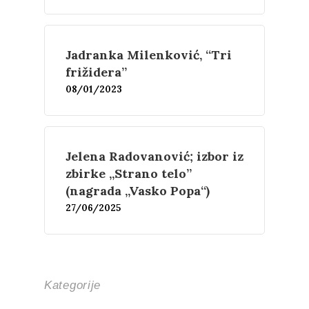
Proza
Umetnost
Kritika
Esejistika
Estetika
Šta čitamo?
Muzika
Jadranka Milenković, “Tri
frižidera”
Film
Novosti
08/01/2023
O nama
Kontakt
Skup “Estetika muzik
Jelena Radovanović; izbor iz
zbirke „Strano telo”
(nagrada „Vasko Popa“)
27/06/2025
Kategorije