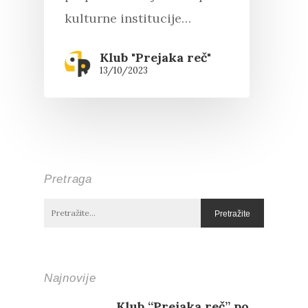
kulturne institucije…
Klub "Prejaka reč"
13/10/2023
Pretraga
Najnovije
Klub “Prejaka reč” po