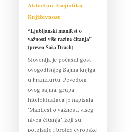
Aktuelno
Esejistika
Književnost
“Ljubljanski manifest o
važnosti više razine čitanja”
(preveo Saša Drach)
Slovenija je počasni gost
ovogodišnjeg Sajma knjiga
u Frankfurtu. Povodom
ovog sajma, grupa
intelektualaca je napisala
"Manifest o važnosti višeg
Pritisnite "Enter" da pretražite ili
nivoa čitanja", koji su
"Esc" da izađete
potpisale i brojne evropske