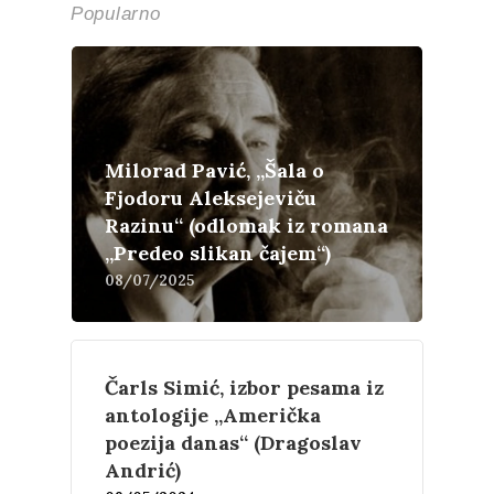
Popularno
Milorad Pavić, „Šala o
Fjodoru Aleksejeviču
Razinu“ (odlomak iz romana
„Predeo slikan čajem“)
08/07/2025
Čarls Simić, izbor pesama iz
antologije „Američka
poezija danas“ (Dragoslav
Andrić)