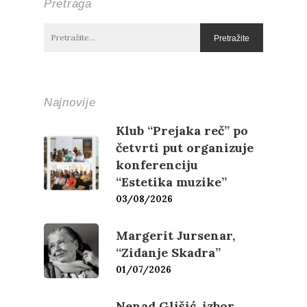
Pretraga
Najnovije
Klub “Prejaka reč” po
četvrti put organizuje
konferenciju
“Estetika muzike”
03/08/2026
Margerit Jursenar,
“Zidanje Skadra”
01/07/2026
Nenad Glišić, izbor