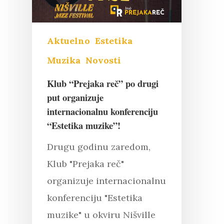
Aktuelno
Estetika
Muzika
Novosti
Klub “Prejaka reč” po drugi
put organizuje
internacionalnu konferenciju
“Estetika muzike”!
Drugu godinu zaredom,
Klub "Prejaka reč"
organizuje internacionalnu
konferenciju "Estetika
muzike" u okviru Nišville
Pritisnite "Enter" da pretražite ili