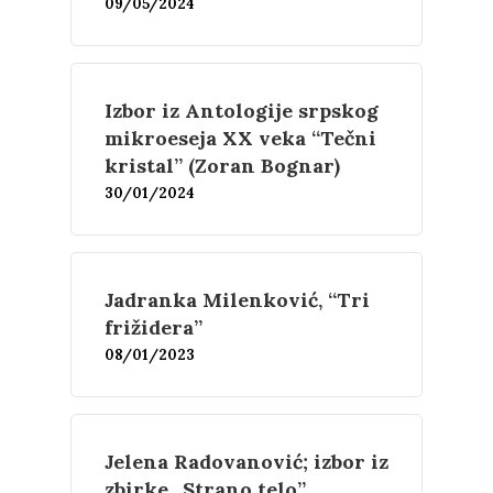
Književnost
09/05/2024
Teorija
Poezija
Proza
Umetnost
Izbor iz Antologije srpskog
Kritika
mikroeseja XX veka “Tečni
Esejistika
kristal” (Zoran Bognar)
Estetika
Šta čitamo?
Muzika
30/01/2024
Film
Novosti
O nama
Jadranka Milenković, “Tri
frižidera”
Kontakt
Skup “Estetika muzik
08/01/2023
Jelena Radovanović; izbor iz
zbirke „Strano telo”