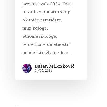
"Esc" da izađete
jazz festivala 2024. Ovaj
interdisciplinarni skup
okupiće estetičare,
muzikologe,
etnomuzikologe,
teoretičare umetnosti i
ostale istraživače, kao…
Dušan Milenković
31/07/2024