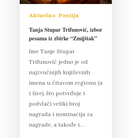
Aktuelno
Poezija
Tanja Stupar Trifunović, izbor
pesama iz zbirke “Zmijštak”
Ime Tanje Stupar
Trifunović jedno je od
najzvučnijih književnih
imena u čitavom regionu (a
i šire), što potvrđuje i
podvlači veliki broj
nagrada i nominacija za
Pritisnite "Enter" da pretražite ili
nagrade, a takođe i…
"Esc" da izađete