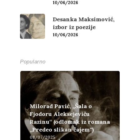
10/06/2026
Desanka Maksimović,
izbor iz poezije
10/06/2026
Popularno
Milorad Pavić, „Šala o
Fjodoru Aleksejeviču
Razinu“ (odlomak iz romana
„Predeo slikan čajem“)
08/07/2025