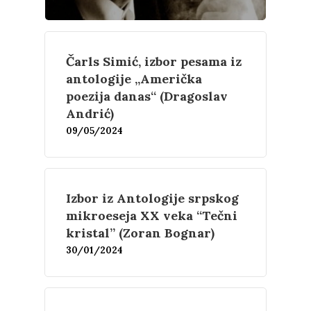
Čarls Simić, izbor pesama iz
antologije „Američka
poezija danas“ (Dragoslav
Andrić)
09/05/2024
Izbor iz Antologije srpskog
Književnost
mikroeseja XX veka “Tečni
kristal” (Zoran Bognar)
Teorija
30/01/2024
Poezija
Proza
Umetnost
Kritika