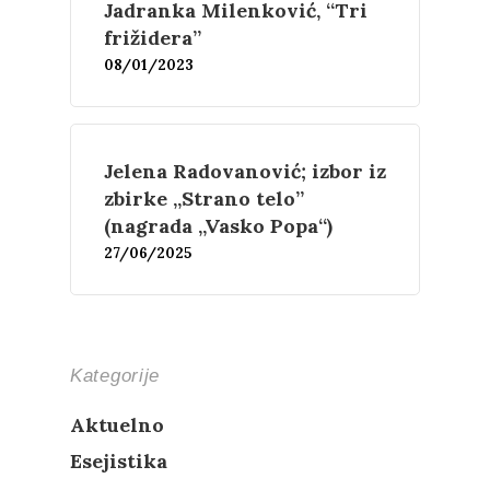
Jadranka Milenković, “Tri
Esejistika
Estetika
Šta čitamo?
Muzika
frižidera”
08/01/2023
Film
Novosti
O nama
Jelena Radovanović; izbor iz
Kontakt
zbirke „Strano telo”
Skup “Estetika muzik
(nagrada „Vasko Popa“)
27/06/2025
Kategorije
Aktuelno
Esejistika