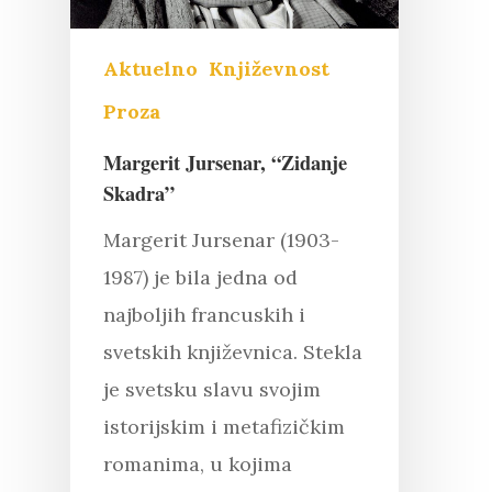
Aktuelno
Književnost
Proza
Margerit Jursenar, “Zidanje
Skadra”
Margerit Jursenar (1903-
1987) je bila jedna od
najboljih francuskih i
svetskih književnica. Stekla
je svetsku slavu svojim
istorijskim i metafizičkim
Pritisnite "Enter" da pretražite ili
romanima, u kojima
"Esc" da izađete