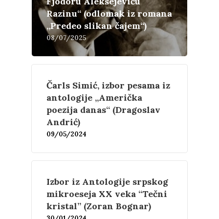
Fjodoru Aleksejeviču
Razinu“ (odlomak iz romana
„Predeo slikan čajem“)
08/07/2025
Čarls Simić, izbor pesama iz
antologije „Američka
poezija danas“ (Dragoslav
Andrić)
09/05/2024
Književnost
Izbor iz Antologije srpskog
mikroeseja XX veka “Tečni
Teorija
Poezija
kristal” (Zoran Bognar)
30/01/2024