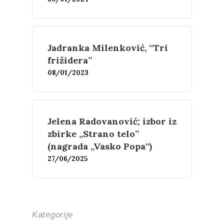
Proza
Umetnost
Kritika
Esejistika
Estetika
Šta čitamo?
Muzika
Jadranka Milenković, “Tri
Film
Novosti
frižidera”
08/01/2023
O nama
Kontakt
Skup “Estetika muzik
Jelena Radovanović; izbor iz
zbirke „Strano telo”
(nagrada „Vasko Popa“)
27/06/2025
Kategorije