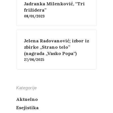
Jadranka Milenković, “Tri
Esejistika
Estetika
Šta čitamo?
Muzika
frižidera”
08/01/2023
Film
Novosti
O nama
Jelena Radovanović; izbor iz
Kontakt
Skup “Estetika muzik
zbirke „Strano telo”
(nagrada „Vasko Popa“)
27/06/2025
Kategorije
Aktuelno
Esejistika