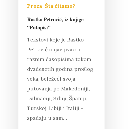
Proza
Šta čitamo?
Rastko Petrović, iz knjige
“Putopisi”
Tekstovi koje je Rastko
Petrović objavljivao u
raznim časopisima tokom
dvadesetih godina prošlog
veka, beležeći svoja
putovanja po Makedoniji,
Dalmaciji, Srbiji, Španiji,
Turskoj, Libiji i Italiji -
Pritisnite "Enter" da pretražite ili
spadaju u sam…
"Esc" da izađete