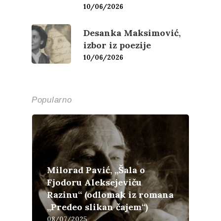
10/06/2026
Desanka Maksimović,
izbor iz poezije
10/06/2026
Popularno
Milorad Pavić, „Šala o
Fjodoru Aleksejeviču
Razinu“ (odlomak iz romana
„Predeo slikan čajem“)
08/07/2025