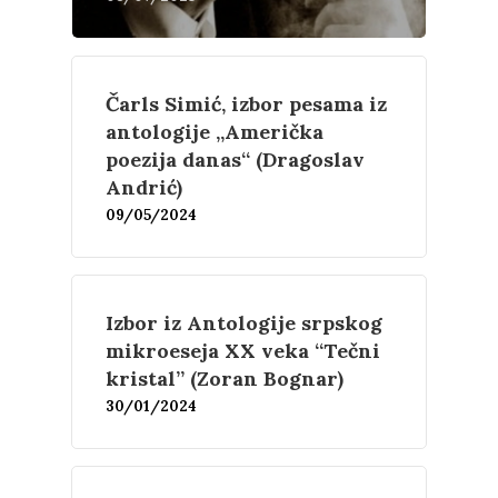
Čarls Simić, izbor pesama iz
antologije „Američka
poezija danas“ (Dragoslav
Andrić)
09/05/2024
Izbor iz Antologije srpskog
Književnost
mikroeseja XX veka “Tečni
kristal” (Zoran Bognar)
Teorija
30/01/2024
Poezija
Proza
Umetnost
Kritika