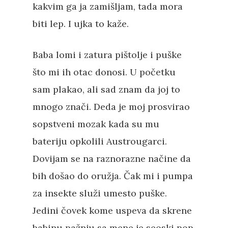
kakvim ga ja zamišljam, tada mora
biti lep. I ujka to kaže.
Baba lomi i zatura pištolje i puške
što mi ih otac donosi. U početku
sam plakao, ali sad znam da joj to
mnogo znači. Deda je moj prosvirao
Književnost
sopstveni mozak kada su mu
bateriju opkolili Austrougarci.
Teorija
Poezija
Dovijam se na raznorazne načine da
Proza
Umetnost
Kritika
bih došao do oružja. Čak mi i pumpa
za insekte služi umesto puške.
Esejistika
Estetika
Šta čitamo?
Muzika
Jedini čovek kome uspeva da skrene
Film
babinu pažnju sa mene je seoski pop