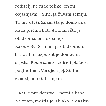
roditelji ne rade toliko, on mi
objašnjava: – Sine, ja čuvam zemlju.
To me uteši. Znam šta je domovina.
Kada pričam babi da znam šta je
otadžbina, ona se smeje.
Kaže: – Svi Srbi imaju otadžbinu da
bi nosili oružje. Rat je domovina
srpska. Posle samo uzdiše i plače za
poginulima. Verujem joj. Stalno
zamišljam rat. I sanjam.
– Rat je prokletstvo – mrmlja baba.
Ne znam, možda je, ali ako je onakav