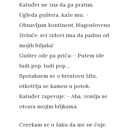
Kaluđer ne zna da ga pratim.
Ugleda guštera, kaže mu: –
Obnavljam kontinent, blagosloveno
živinče, svi zidovi ima da padnu od
mojih biljaka!
Gušter ode pa priča: – Putem ide
ludi pop, ludi pop…
Spotaknem se o brestovu žilu,
otkotrlja se kamen u potok.
Kaluđer zapevuje: – Aha, zemlja se
otvara mojim biljkama.
Cerekam se u šaku da me ne čuje.