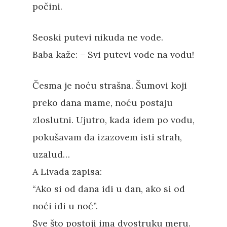
počini.
Seoski putevi nikuda ne vode.
Baba kaže: – Svi putevi vode na vodu!
Česma je noću strašna. Šumovi koji
preko dana mame, noću postaju
zloslutni. Ujutro, kada idem po vodu,
pokušavam da izazovem isti strah,
uzalud…
A Livada zapisa:
“Ako si od dana idi u dan, ako si od
noći idi u noć”.
Sve što postoji ima dvostruku meru.