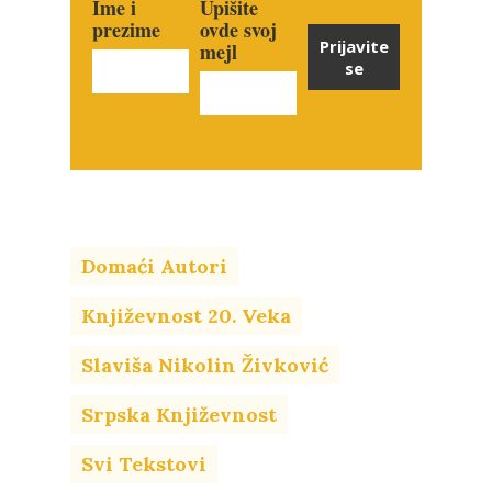
Ime i
Upišite
prezime
ovde svoj
Prijavite
mejl
se
Domaći Autori
Književnost 20. Veka
Slaviša Nikolin Živković
Srpska Književnost
Svi Tekstovi