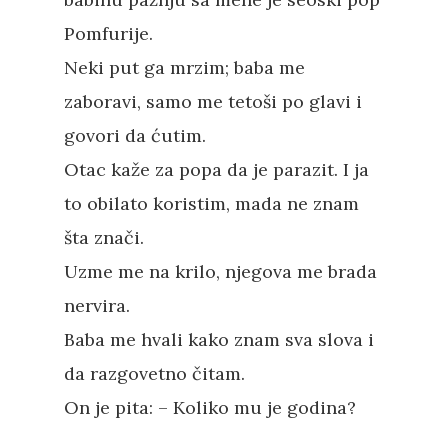
Novosti
Pomfurije.
O nama
Neki put ga mrzim; baba me
zaboravi, samo me tetoši po glavi i
Kontakt
Skup “Estetika muzik
govori da ćutim.
Otac kaže za popa da je parazit. I ja
to obilato koristim, mada ne znam
šta znači.
Uzme me na krilo, njegova me brada
nervira.
Baba me hvali kako znam sva slova i
da razgovetno čitam.
On je pita: – Koliko mu je godina?