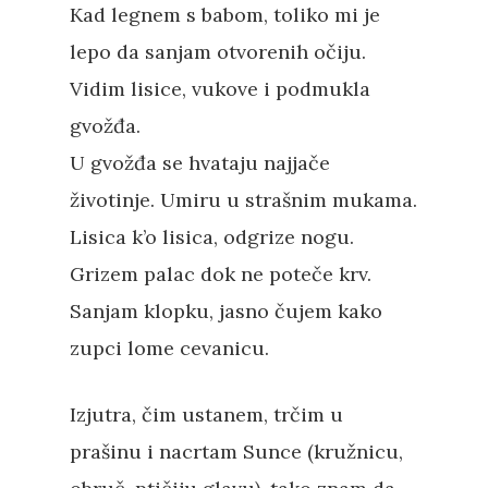
Kad legnem s babom, toliko mi je
lepo da sanjam otvorenih očiju.
Vidim lisice, vukove i podmukla
gvožđa.
U gvožđa se hvataju najjače
životinje. Umiru u strašnim mukama.
Lisica k’o lisica, odgrize nogu.
Grizem palac dok ne poteče krv.
Sanjam klopku, jasno čujem kako
zupci lome cevanicu.
Izjutra, čim ustanem, trčim u
prašinu i nacrtam Sunce (kružnicu,