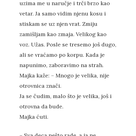
uzima me u naručje i trči brzo kao
vetar. Ja samo vidim njenu kosu i
stiskam se uz njen vrat. Zmiju
zamišljam kao zmaja. Velikog kao
voz. Užas. Posle se tresemo još dugo,
ali se vraćamo po korpu. Kada je
napunimo, zaboravimo na strah.
Majka kaže: – Mnogo je velika, nije
otrovnica znači.
Ja se čudim, malo što je velika, još i
otrovna da bude.
Majka ćuti.
– Sva deca nešto rade, a ja ne.