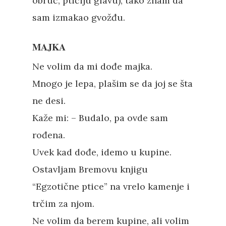
obruč, ptičiju glavu), tako znam da
sam izmakao gvožđu.
MAJKA
Ne volim da mi dođe majka.
Mnogo je lepa, plašim se da joj se šta
ne desi.
Kaže mi: – Budalo, pa ovde sam
rođena.
Uvek kad dođe, idemo u kupine.
Ostavljam Bremovu knjigu
“Egzotične ptice” na vrelo kamenje i
trčim za njom.
Ne volim da berem kupine, ali volim