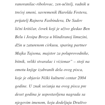
ranoranilac-ribolovac, zen-učitelj, radnik u
trećoj smeni, savremenik Harolda Fostera,
prijatelj Rajnera Fasbindera, De Sadov
lični kritičar, čovek koji je uživo gledao Ben
Belu i Josipa Broza u blindiranoj limuzini,
džin u zaturenom cirkusu, sparing partner
Majka Tajsona, majstor za poluprovodnike,
bitnik, veliki stvaralac i vizionar” – stoji na
omotu knjige izabranih dela ovog pisca,
koje je objavio Niški kulturni centar 2004
godine. U znak sećanja na ovog pisca pre
deset godina je uspostavljena nagrada sa
njegovim imenom, koju dodeljuju Društvo