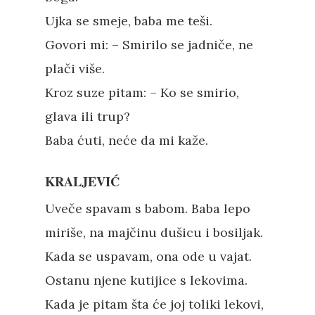
Ujka se smeje, baba me teši.
Govori mi: – Smirilo se jadniče, ne
plači više.
Kroz suze pitam: – Ko se smirio,
glava ili trup?
Baba ćuti, neće da mi kaže.
KRALJEVIĆ
Uveče spavam s babom. Baba lepo
miriše, na majčinu dušicu i bosiljak.
Kada se uspavam, ona ode u vajat.
Ostanu njene kutijice s lekovima.
Kada je pitam šta će joj toliki lekovi,