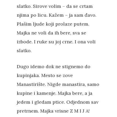
slatko. Sirove volim – da se crtam
njima po licu. Kažem – ja sam đavo.
Plašim ljude koji prolaze putem.
Majka ne voli da ih bere, sva se
izbode. I ruke su joj crne. I ona voli
slatko.
Dugo idemo dok ne stignemo do
kupinjaka. Mesto se zove
Manastirište. Nigde manastira, samo
kupine i kamenje. Majka bere, a ja
jedem i gledam ptice. Odjednom sav
pretrnem. Majka vrisne Z M I J A!