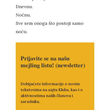
Dnevnu.
Noćnu.
Sve sem onoga što postoji samo
noću.
Prijavite se na našu
mejling listu! (newsletter)
Dobijaćete informacije o novim
tekstovima na sajtu Kluba, kao i o
aktivnostima naših članova i
saradnika.