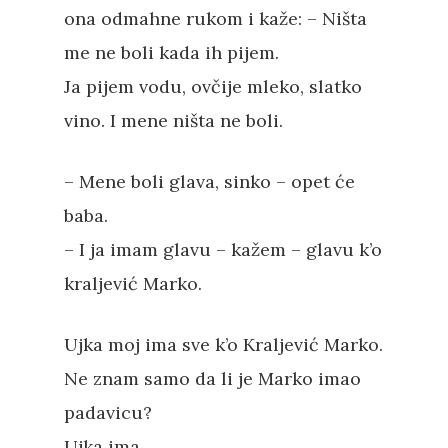
ona odmahne rukom i kaže: – Ništa
me ne boli kada ih pijem.
Ja pijem vodu, ovčije mleko, slatko
vino. I mene ništa ne boli.
– Mene boli glava, sinko – opet će
baba.
– I ja imam glavu – kažem – glavu k’o
kraljević Marko.
Ujka moj ima sve k’o Kraljević Marko.
Ne znam samo da li je Marko imao
padavicu?
Ujka ima.