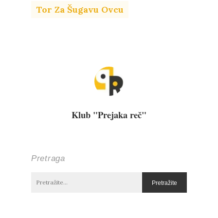
Tor Za Šugavu Ovcu
Klub "Prejaka reč"
Pretraga