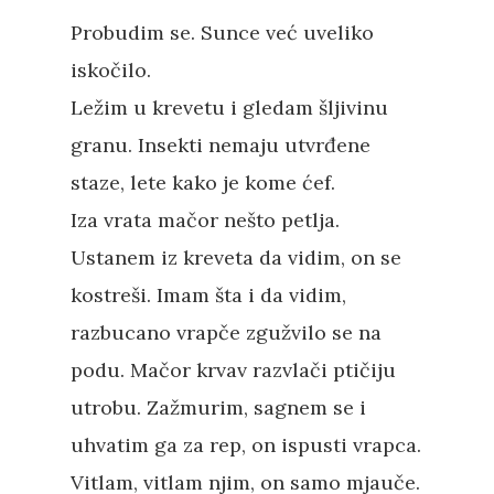
Probudim se. Sunce već uveliko
iskočilo.
Ležim u krevetu i gledam šljivinu
granu. Insekti nemaju utvrđene
staze, lete kako je kome ćef.
Iza vrata mačor nešto petlja.
Ustanem iz kreveta da vidim, on se
kostreši. Imam šta i da vidim,
razbucano vrapče zgužvilo se na
podu. Mačor krvav razvlači ptičiju
utrobu. Zažmurim, sagnem se i
uhvatim ga za rep, on ispusti vrapca.
Vitlam, vitlam njim, on samo mjauče.