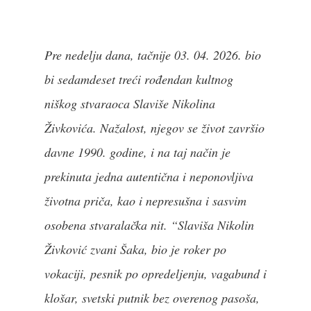
Pre nedelju
dana, tačnije 03. 04. 2026. bio
bi sedamdeset treći rođendan kultnog
niškog stvaraoca Slaviše Nikolina
Živkovića. Nažalost, njegov se život završio
davne 1990. godine, i na taj način je
prekinuta jedna autentična i neponovljiva
životna priča, kao i nepresušna i sasvim
osobena stvaralačka nit. “Slaviša Nikolin
Živković zvani Šaka, bio je roker po
vokaciji, pesnik po opredeljenju, vagabund i
klošar, svetski putnik bez overenog pasoša,