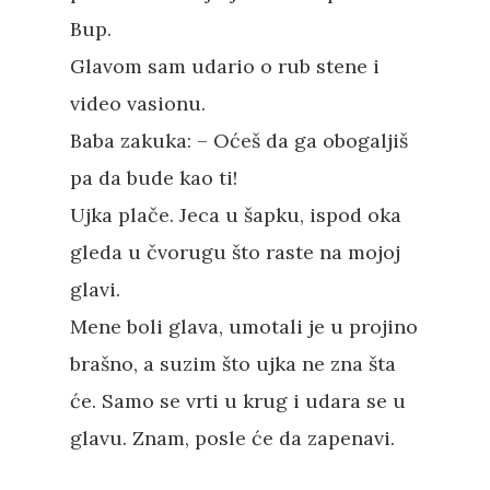
Bup.
Glavom sam udario o rub stene i
video vasionu.
Baba zakuka: – Oćeš da ga obogaljiš
pa da bude kao ti!
Ujka plače. Jeca u šapku, ispod oka
gleda u čvorugu što raste na mojoj
glavi.
Mene boli glava, umotali je u projino
brašno, a suzim što ujka ne zna šta
će. Samo se vrti u krug i udara se u
glavu. Znam, posle će da zapenavi.