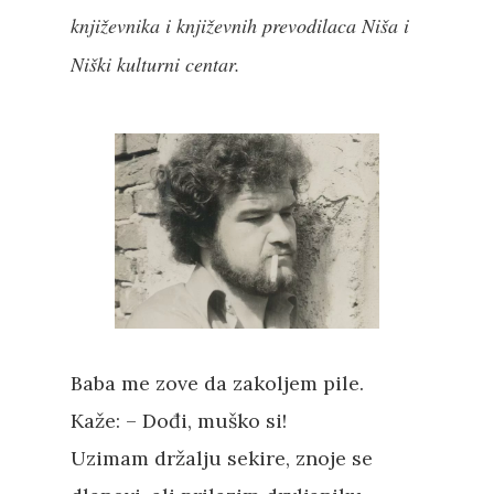
književnika i književnih prevodilaca Niša i
Niški kulturni centar.
Baba me zove da zakoljem pile.
Kaže: – Dođi, muško si!
Uzimam držalju sekire, znoje se