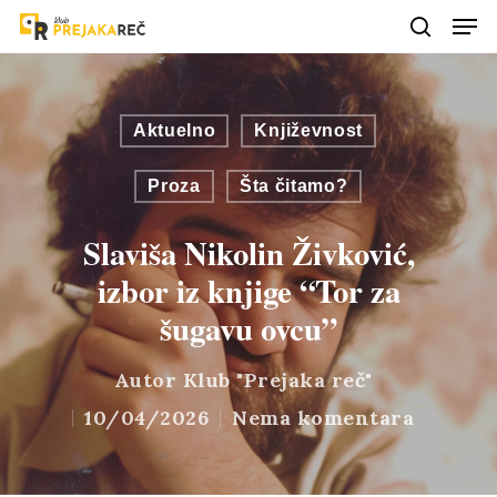
Aktuelno
Književnost
Proza
Šta čitamo?
Slaviša Nikolin Živković,
izbor iz knjige “Tor za
šugavu ovcu”
Autor
Klub "Prejaka reč"
10/04/2026
Nema komentara