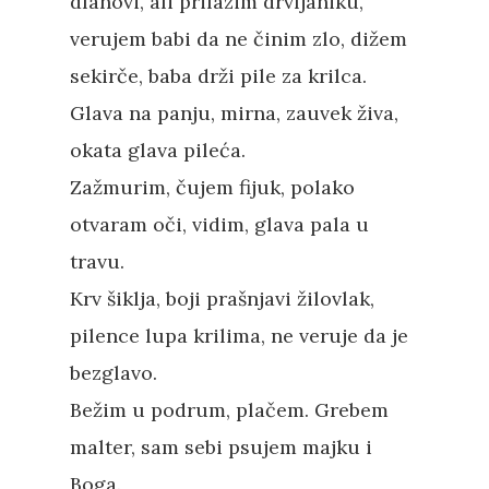
dlanovi, ali prilazim drvljaniku,
verujem babi da ne činim zlo, dižem
sekirče, baba drži pile za krilca.
Glava na panju, mirna, zauvek živa,
okata glava pileća.
Zažmurim, čujem fijuk, polako
otvaram oči, vidim, glava pala u
travu.
Krv šiklja, boji prašnjavi žilovlak,
pilence lupa krilima, ne veruje da je
bezglavo.
Pritisnite "Enter" da pretražite ili
Bežim u podrum, plačem. Grebem
"Esc" da izađete
malter, sam sebi psujem majku i
Boga.