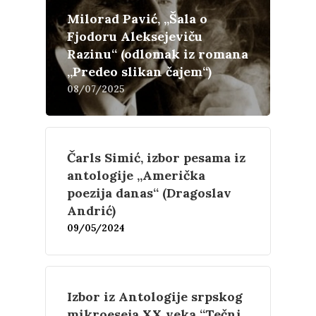
Milorad Pavić, „Šala o
Fjodoru Aleksejeviču
Razinu“ (odlomak iz romana
„Predeo slikan čajem“)
08/07/2025
Čarls Simić, izbor pesama iz
antologije „Američka
poezija danas“ (Dragoslav
Andrić)
09/05/2024
Izbor iz Antologije srpskog
mikroeseja XX veka “Tečni