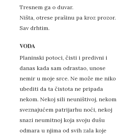
Tresnem ga o duvar.
Ništa, otrese prašinu pa kroz prozor.
Sav drhtim.
VODA
Planinski potoci, čisti i predivni i
danas kada sam odrastao, unose
nemir u moje srce. Ne može me niko
ubediti da ta čistota ne pripada
nekom. Nekoj sili neuništivoj, nekom
sveznajućem patrijarhu noći, nekoj
snazi neumitnoj koja svoju dušu
odmara u njima od svih zala koje