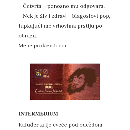
– Četvrta – ponosno mu odgovara.
– Nek je živ i zdrav! – blagoslovi pop,
lupkajući me vrhovima prstiju po
obrazu.
Mene prolaze trnci.
INTERMEDIUM
Kaluđer krije cveće pod odeždom.