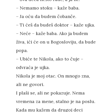
– Nemamo stoku – kaže baba.
– Ja oću da budem čobanče.
– Ti ćeš da budeš doktor – kaže ujka.
– Neće – kaže baba. Ako ja budem
živa, ići će on u Bogosloviju, da bude
popa.
– Ubiće te Nikola, ako to čuje –
odvraća je ujka.
Nikola je moj otac. On mnogo zna,
ali ne govori.
I plaši se, ali ne pokazuje. Nema
vremena za mene, stalno je na poslu.
Kada mu kažem da drugoj deci