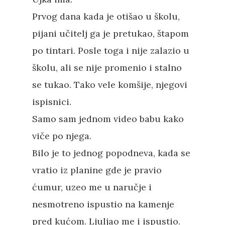
Prvog dana kada je otišao u školu,
pijani učitelj ga je pretukao, štapom
po tintari. Posle toga i nije zalazio u
školu, ali se nije promenio i stalno
se tukao. Tako vele komšije, njegovi
ispisnici.
Samo sam jednom video babu kako
viče po njega.
Bilo je to jednog popodneva, kada se
vratio iz planine gde je pravio
ćumur, uzeo me u naručje i
nesmotreno ispustio na kamenje
pred kućom. Ljuljao me i ispustio.