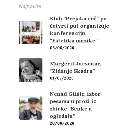
Najnovije
Klub “Prejaka reč” po
četvrti put organizuje
konferenciju
“Estetika muzike”
03/08/2026
Margerit Jursenar,
“Zidanje Skadra”
01/07/2026
Nenad Glišić, izbor
pesama u prozi iz
zbirke “Senke u
ogledalu”
20/06/2026