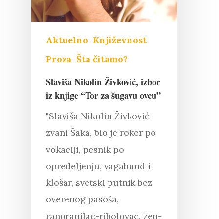
Aktuelno
Književnost
Proza
Šta čitamo?
Slaviša Nikolin Živković, izbor
iz knjige “Tor za šugavu ovcu”
"Slaviša Nikolin Živković
zvani Šaka, bio je roker po
vokaciji, pesnik po
opredeljenju, vagabund i
klošar, svetski putnik bez
overenog pasoša,
Pritisnite "Enter" da pretražite ili
ranoranilac-ribolovac, zen-
"Esc" da izađete