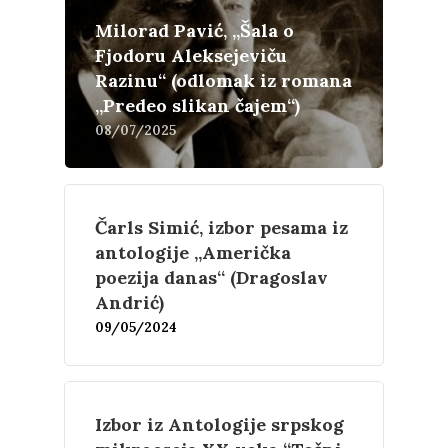
Milorad Pavić, „Šala o
Fjodoru Aleksejeviču
Razinu“ (odlomak iz romana
„Predeo slikan čajem“)
08/07/2025
Čarls Simić, izbor pesama iz
antologije „Američka
poezija danas“ (Dragoslav
Andrić)
09/05/2024
Književnost
Izbor iz Antologije srpskog
Teorija
Poezija