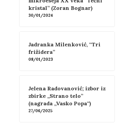
mikroeseja XX veka “Tečni
kristal” (Zoran Bognar)
Proza
Umetnost
Kritika
30/01/2024
Esejistika
Estetika
Šta čitamo?
Muzika
Film
Novosti
Jadranka Milenković, “Tri
frižidera”
O nama
08/01/2023
Kontakt
Skup “Estetika muzik
Jelena Radovanović; izbor iz
zbirke „Strano telo”
(nagrada „Vasko Popa“)
27/06/2025