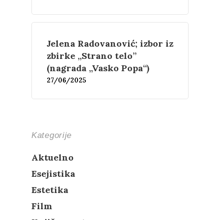
Film
Novosti
Jelena Radovanović; izbor iz
O nama
zbirke „Strano telo”
(nagrada „Vasko Popa“)
Kontakt
Skup “Estetika muzik
27/06/2025
Kategorije
Aktuelno
Esejistika
Estetika
Film