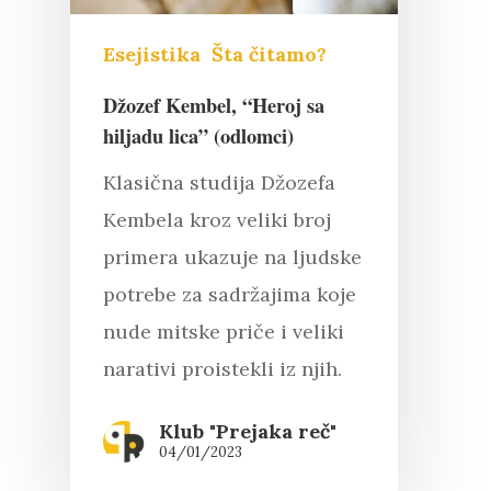
Esejistika
Šta čitamo?
Džozef Kembel, “Heroj sa
hiljadu lica” (odlomci)
Klasična studija Džozefa
Kembela kroz veliki broj
primera ukazuje na ljudske
potrebe za sadržajima koje
nude mitske priče i veliki
narativi proistekli iz njih.
Pritisnite "Enter" da pretražite ili
Klub "Prejaka reč"
"Esc" da izađete
04/01/2023