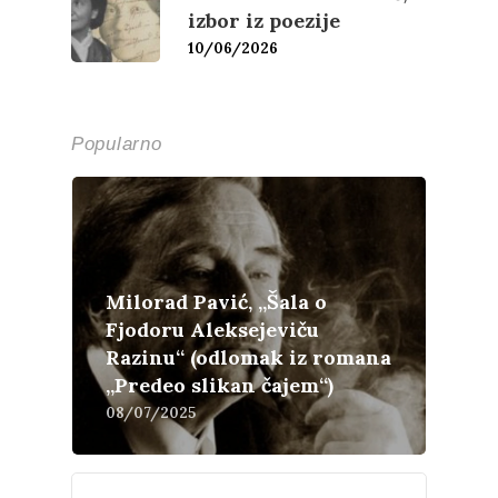
izbor iz poezije
10/06/2026
Popularno
Milorad Pavić, „Šala o
Fjodoru Aleksejeviču
Razinu“ (odlomak iz romana
„Predeo slikan čajem“)
08/07/2025