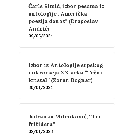
Čarls Simić, izbor pesama iz
antologije „Američka
poezija danas“ (Dragoslav
Andrić)
09/05/2024
Izbor iz Antologije srpskog
mikroeseja XX veka “Tečni
kristal” (Zoran Bognar)
Književnost
30/01/2024
Teorija
Poezija
Proza
Umetnost
Kritika
Jadranka Milenković, “Tri
frižidera”
Esejistika
Estetika
Šta čitamo?
Muzika
08/01/2023