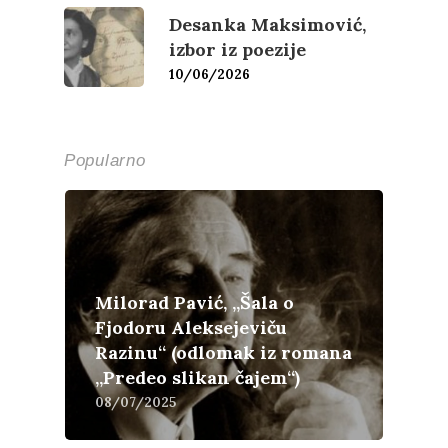
Desanka Maksimović,
izbor iz poezije
10/06/2026
Popularno
Književnost
Milorad Pavić, „Šala o
Fjodoru Aleksejeviču
Teorija
Poezija
Razinu“ (odlomak iz romana
„Predeo slikan čajem“)
Proza
Umetnost
Kritika
08/07/2025
Esejistika