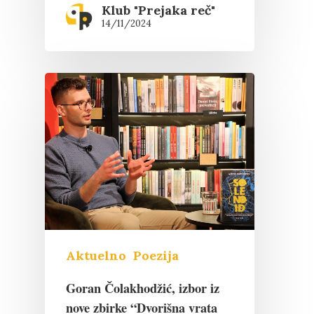
Klub "Prejaka reč"
14/11/2024
Pritisnite "Enter" da pretražite ili
"Esc" da izađete
Aktuelno
Poezija
Goran Čolakhodžić, izbor iz
nove zbirke “Dvorišna vrata