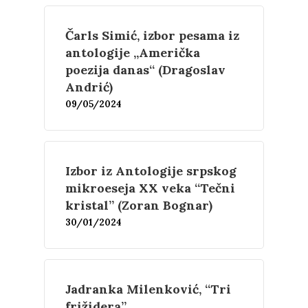
Estetika
Šta čitamo?
Muzika
Čarls Simić, izbor pesama iz
Film
Novosti
antologije „Američka
poezija danas“ (Dragoslav
O nama
Andrić)
09/05/2024
Kontakt
Skup “Estetika muzik
Izbor iz Antologije srpskog
mikroeseja XX veka “Tečni
kristal” (Zoran Bognar)
30/01/2024
Jadranka Milenković, “Tri
frižidera”