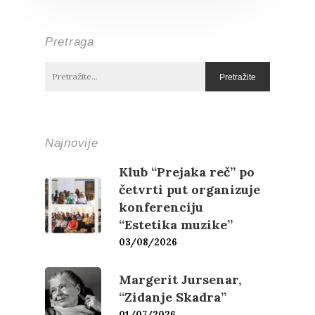
Pretraga
Najnovije
Klub “Prejaka reč” po
četvrti put organizuje
konferenciju
“Estetika muzike”
03/08/2026
Margerit Jursenar,
“Zidanje Skadra”
01/07/2026