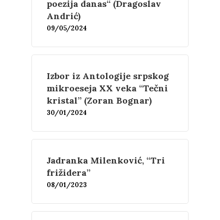
poezija danas“ (Dragoslav
Film
Novosti
Andrić)
09/05/2024
O nama
Kontakt
Skup “Estetika muzik
Izbor iz Antologije srpskog
mikroeseja XX veka “Tečni
kristal” (Zoran Bognar)
30/01/2024
Jadranka Milenković, “Tri
frižidera”
08/01/2023