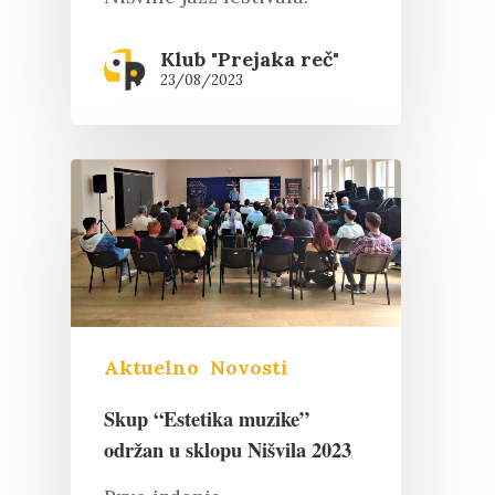
Klub "Prejaka reč"
Pritisnite "Enter" da pretražite ili
23/08/2023
"Esc" da izađete
Aktuelno
Novosti
Skup “Estetika muzike”
održan u sklopu Nišvila 2023