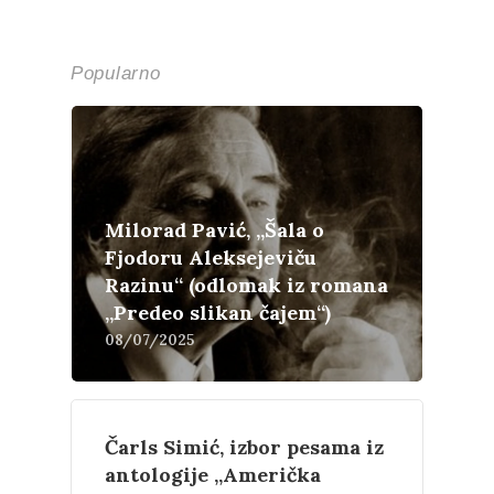
Popularno
Milorad Pavić, „Šala o
Fjodoru Aleksejeviču
Književnost
Razinu“ (odlomak iz romana
„Predeo slikan čajem“)
Teorija
Poezija
08/07/2025
Proza
Umetnost
Kritika
Esejistika
Estetika
Šta čitamo?
Čarls Simić, izbor pesama iz
Muzika
antologije „Američka