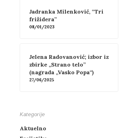
Esejistika
Estetika
Šta čitamo?
Jadranka Milenković, “Tri
Muzika
frižidera”
Film
Novosti
08/01/2023
O nama
Jelena Radovanović; izbor iz
Kontakt
Skup “Estetika muzik
zbirke „Strano telo”
(nagrada „Vasko Popa“)
27/06/2025
Kategorije
Aktuelno