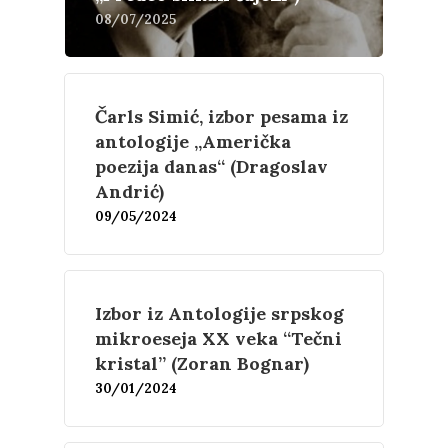
08/07/2025
Čarls Simić, izbor pesama iz
antologije „Američka
poezija danas“ (Dragoslav
Andrić)
09/05/2024
Izbor iz Antologije srpskog
Književnost
mikroeseja XX veka “Tečni
kristal” (Zoran Bognar)
Teorija
Poezija
30/01/2024
Proza
Umetnost
Kritika