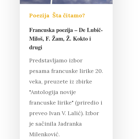
Poezija
Šta čitamo?
Francuska poezija – De Lubič-
Miloš, F. Žam, Ž. Kokto i
drugi
Predstavljamo izbor
pesama francuske lirike 20.
veka, preuzete iz zbirke
"Antologija novije
francuske lirike" (priredio i
preveo Ivan V. Lalić). Izbor
Pritisnite "Enter" da pretražite ili
je sačinila Jadranka
"Esc" da izađete
Milenković.