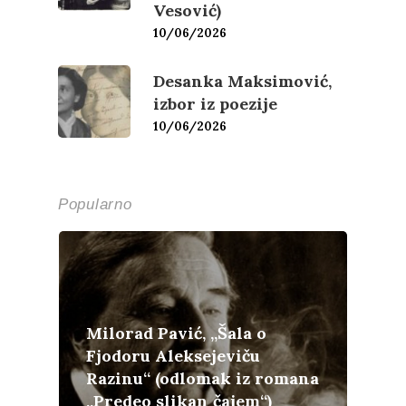
Vesović)
10/06/2026
Desanka Maksimović,
izbor iz poezije
10/06/2026
Popularno
Milorad Pavić, „Šala o
Fjodoru Aleksejeviču
Razinu“ (odlomak iz romana
„Predeo slikan čajem“)