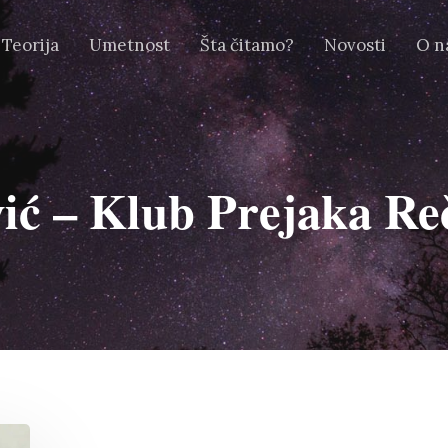
Teorija
Umetnost
Šta čitamo?
Novosti
O n
vić – Klub Prejaka Re