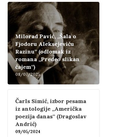
Milorad Pavić, „Šala o
Fjodoru Aleksejeviču
Razinu“ (odlomak iz
romana „Predeo slikan
čajem“)
08/07/2025
Čarls Simić, izbor pesama
iz antologije „Američka
poezija danas“ (Dragoslav
Andrić)
09/05/2024