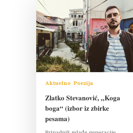
Aktuelno
Poezija
Zlatko Stevanović, „Koga
boga“ (izbor iz zbirke
Pritisnite "Enter" da pretražite il
pesama)
Pripadnik mlađe generacije