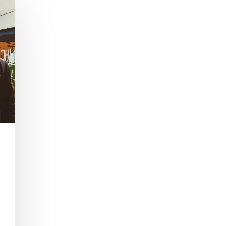
i "Esc" da izađete