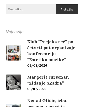
Najnovije
Klub “Prejaka reč” po
četvrti put organizuje
konferenciju
“Estetika muzike”
03/08/2026
Margerit Jursenar,
“Zidanje Skadra”
01/07/2026
Nenad Glišić, izbor
pesama u prozi iz