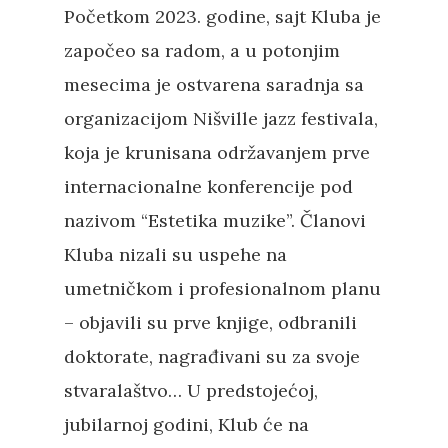
Početkom 2023. godine, sajt Kluba je
započeo sa radom, a u potonjim
mesecima je ostvarena saradnja sa
organizacijom Nišville jazz festivala,
koja je krunisana održavanjem prve
internacionalne konferencije pod
nazivom “Estetika muzike”. Članovi
Kluba nizali su uspehe na
umetničkom i profesionalnom planu
– objavili su prve knjige, odbranili
doktorate, nagrađivani su za svoje
stvaralaštvo… U predstojećoj,
jubilarnoj godini, Klub će na