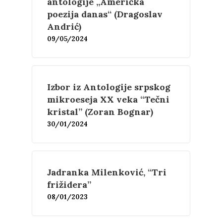
antologije „Američka
poezija danas“ (Dragoslav
Andrić)
09/05/2024
Izbor iz Antologije srpskog
mikroeseja XX veka “Tečni
kristal” (Zoran Bognar)
Književnost
30/01/2024
Teorija
Poezija
Proza
Jadranka Milenković, “Tri
Umetnost
Kritika
frižidera”
Esejistika
Estetika
08/01/2023
Šta čitamo?
Muzika