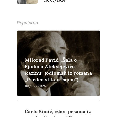
10/06/2026
Popularno
Milorad Pavić, „Šala o
Fjodoru Aleksejeviču
Razinu“ (odlomak iz romana
„Predeo slikan čajem“)
08/07/2025
Čarls Simić, izbor pesama iz