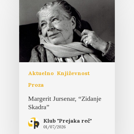
Aktuelno
Književnost
Proza
Margerit Jursenar, “Zidanje
Skadra”
Klub "Prejaka reč"
01/07/2026