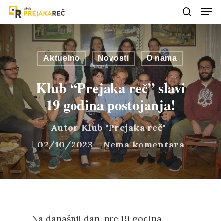
Aktuelno
Novosti
O nama
Klub “Prejaka reč” slavi
19 godina postojanja!
Autor
Klub "Prejaka reč"
02/10/2023
Nema komentara
Na današnji dan, pre 19 godina,