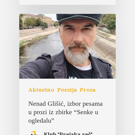
Aktuelno
Poezija
Proza
Nenad Glišić, izbor pesama
u prozi iz zbirke “Senke u
ogledalu”
Klub "Prejaka reč"