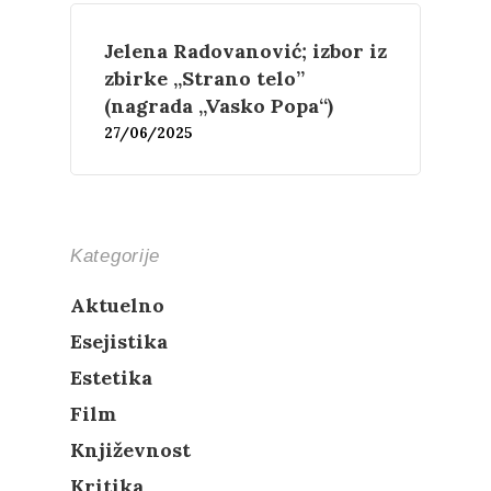
Film
Novosti
Jelena Radovanović; izbor iz
O nama
zbirke „Strano telo”
(nagrada „Vasko Popa“)
Kontakt
Skup “Estetika muzik
27/06/2025
Kategorije
Aktuelno
Esejistika
Estetika
Film
Književnost
Kritika