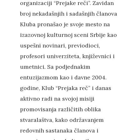
organizaciji “Prejake reči”. Zavidan
broj nekadašnjih i sadašnjih članova
Kluba pronašao je svoje mesto na
izazovnoj kulturnoj sceni Srbije kao
uspešni novinari, previodioci,
profesori univerziteta, književnici i
umetnici. Sa podjednakim
entuzijazmom kao i davne 2004.
godine, Klub “Prejaka reč” i danas
aktivno radi na svojoj misiji
promovisanja različitih oblika
stvaralaštva, kako održavanjem
Pritisnite "Enter" da pretražite ili
redovnih sastanaka članova i
"Esc" da izađete