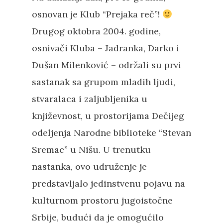
osnovan je Klub “Prejaka reč”!
Drugog oktobra 2004. godine,
osnivači Kluba – Jadranka, Darko i
Dušan Milenković – održali su prvi
sastanak sa grupom mladih ljudi,
stvaralaca i zaljubljenika u
književnost, u prostorijama Dečijeg
odeljenja Narodne biblioteke “Stevan
Sremac” u Nišu. U trenutku
nastanka, ovo udruženje je
predstavljalo jedinstvenu pojavu na
kulturnom prostoru jugoistočne
Srbije, budući da je omogućilo