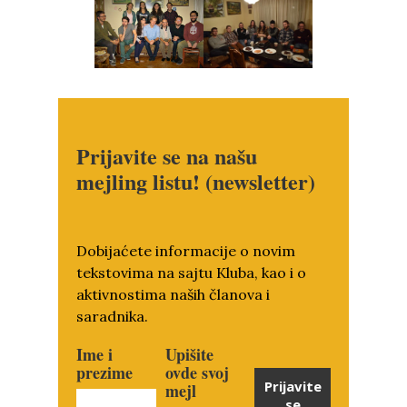
Prijavite se na našu
mejling listu! (newsletter)
Dobijaćete informacije o novim
tekstovima na sajtu Kluba, kao i o
aktivnostima naših članova i
saradnika.
Ime i
Upišite
prezime
ovde svoj
Prijavite
mejl
se