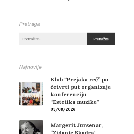
Pretraga
Najnovije
Klub “Prejaka reč” po
četvrti put organizuje
konferenciju
“Estetika muzike”
03/08/2026
Margerit Jursenar,
“Zidanje Skadra”