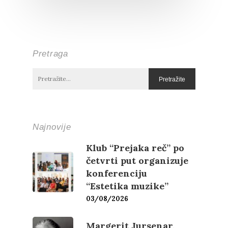
Pretraga
Najnovije
Književnost
Klub “Prejaka reč” po
četvrti put organizuje
Teorija
Poezija
konferenciju
“Estetika muzike”
Proza
Umetnost
Kritika
03/08/2026
Esejistika
Estetika
Šta čitamo?
Muzika
Margerit Jursenar,