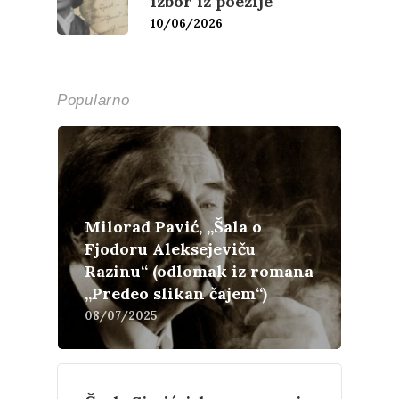
izbor iz poezije
10/06/2026
Popularno
Milorad Pavić, „Šala o
Fjodoru Aleksejeviču
Razinu“ (odlomak iz romana
„Predeo slikan čajem“)
08/07/2025