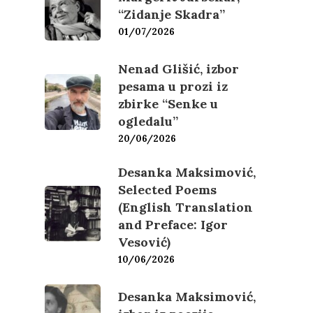
“Zidanje Skadra”
Film
Novosti
01/07/2026
O nama
Nenad Glišić, izbor
pesama u prozi iz
Kontakt
Skup “Estetika muzik
zbirke “Senke u
ogledalu”
20/06/2026
Desanka Maksimović,
Selected Poems
(English Translation
and Preface: Igor
Vesović)
10/06/2026
Desanka Maksimović,