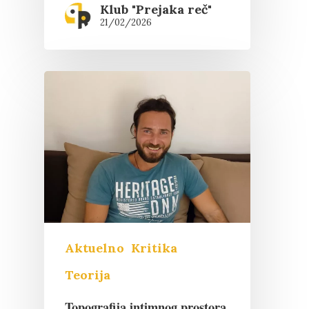
Klub "Prejaka reč"
21/02/2026
Pritisnite "Enter" da pretražite ili
Aktuelno
Kritika
"Esc" da izađete
Teorija
Topografija intimnog prostora