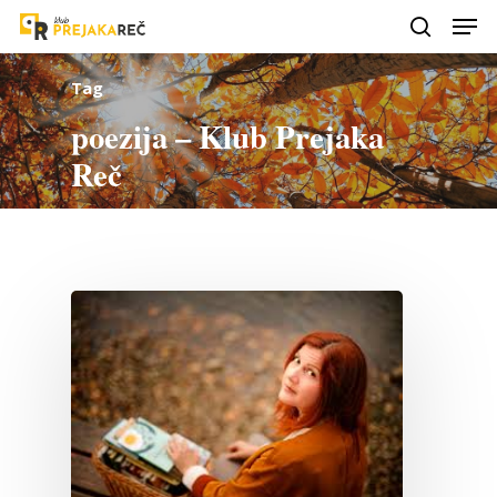
Tag
poezija – Klub Prejaka
Reč