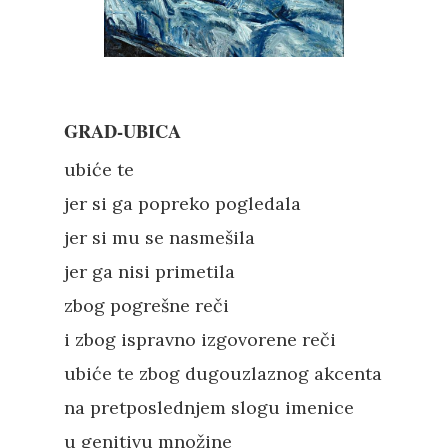
GRAD-UBICA
ubiće te
jer si ga popreko pogledala
jer si mu se nasmešila
jer ga nisi primetila
zbog pogrešne reči
i zbog ispravno izgovorene reči
ubiće te zbog dugouzlaznog akcenta
na pretposlednjem slogu imenice
u genitivu množine