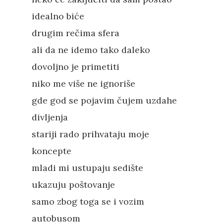
idealno biće
drugim rečima sfera
ali da ne idemo tako daleko
dovoljno je primetiti
niko me više ne ignoriše
gde god se pojavim čujem uzdahe
divljenja
stariji rado prihvataju moje
koncepte
mladi mi ustupaju sedište
ukazuju poštovanje
samo zbog toga se i vozim
autobusom