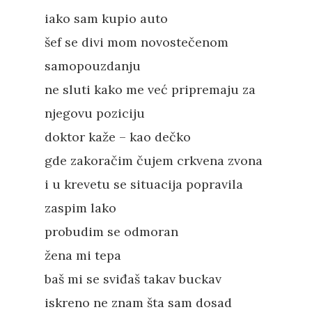
iako sam kupio auto
šef se divi mom novostečenom
samopouzdanju
ne sluti kako me već pripremaju za
njegovu poziciju
doktor kaže – kao dečko
gde zakoračim čujem crkvena zvona
i u krevetu se situacija popravila
zaspim lako
probudim se odmoran
žena mi tepa
baš mi se sviđaš takav buckav
iskreno ne znam šta sam dosad