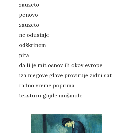
Novosti
zauzeto
ponovo
O nama
zauzeto
Kontakt
Skup “Estetika muzik
ne odustaje
odškrinem
pita
da li je mit osnov ili okov evrope
iza njegove glave proviruje zidni sat
radno vreme poprima
teksturu gnjile mušmule