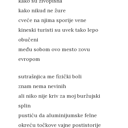
kako su živopisna
kako nikud ne žure
cveće na njima sporije vene
kineski turisti su uvek tako lepo
obučeni
među sobom ovo mesto zovu
evropom
sutrašnjica me fizički boli
znam nema nevinih
ali niko nije kriv za moj buržujski
splin
pustiću da aluminijumske felne
okreću točkove vajne postistorije