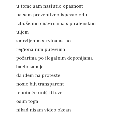
u tome sam naslutio opasnost
pa sam preventivno ispevao odu
izbušenim cisternama s piralenskim
uljem
smrvljenim strvinama po
regionalnim putevima
požarima po ilegalnim deponijama
bacio sam je
da idem na proteste
nosio bih transparent
lepota će uništiti svet
osim toga
nikad nisam video okean