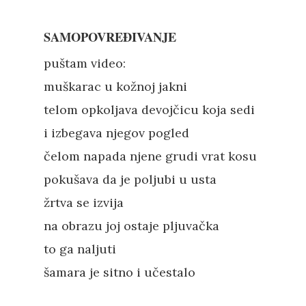
SAMOPOVREĐIVANJE
puštam video:
muškarac u kožnoj jakni
telom opkoljava devojčicu koja sedi
i izbegava njegov pogled
čelom napada njene grudi vrat kosu
pokušava da je poljubi u usta
žrtva se izvija
na obrazu joj ostaje pljuvačka
to ga naljuti
šamara je sitno i učestalo