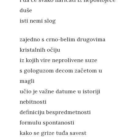
duše
isti nemi slog
zajedno s crno-belim drugovima
kristalnih očiju
iz kojih vire neprolivene suze
s gologuzom decom začetom u
magli
učio je važne datume u istoriji
nebitnosti
definiciju bespredmetnosti
formulu spontanosti
kako se grize tuđa savest