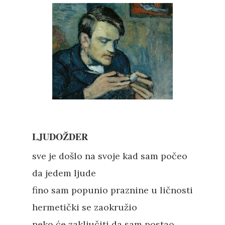
LJUDOŽDER
sve je došlo na svoje kad sam počeo
da jedem ljude
fino sam popunio praznine u ličnosti
hermetički se zaokružio
neko će zaključiti da sam postao