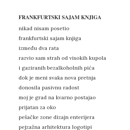
FRANKFURTSKI SAJAM KNJIGA
nikad nisam posetio
frankfurtski sajam knjiga
između dva rata
razvio sam strah od visokih kupola
i gaziranih bezalkoholnih pića
dok je meni svaka nova pretnja
donosila pasivnu radost
moj je grad na kvarno postajao
prijatan za oko
pešačke zone dizajn enterijera
pejzažna arhitektura logotipi