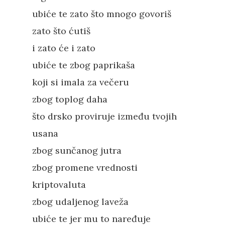
ubiće te zato što mnogo govoriš
zato što ćutiš
i zato će i zato
ubiće te zbog paprikaša
koji si imala za večeru
zbog toplog daha
što drsko proviruje između tvojih
usana
zbog sunčanog jutra
zbog promene vrednosti
kriptovaluta
zbog udaljenog laveža
ubiće te jer mu to naređuje