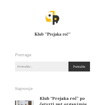
Klub "Prejaka reč"
Pretraga
Najnovije
Klub “Prejaka reč” po
četvrti put organizuje