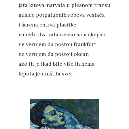
jata kitova-narvala u plesnom transu
mišiće potpalubnih robova veslača
i šarena ostrva plastike
između dva rata razvio sam skepsu
ne verujem da postoji frankfurt
ne verujem da postoji okean
ako ih je ikad bilo više ih nema
lepota je uništila svet