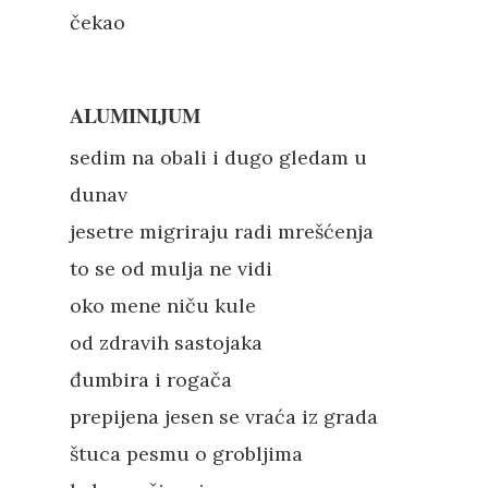
čekao
ALUMINIJUM
sedim na obali i dugo gledam u
dunav
jesetre migriraju radi mrešćenja
to se od mulja ne vidi
oko mene niču kule
od zdravih sastojaka
đumbira i rogača
prepijena jesen se vraća iz grada
štuca pesmu o grobljima