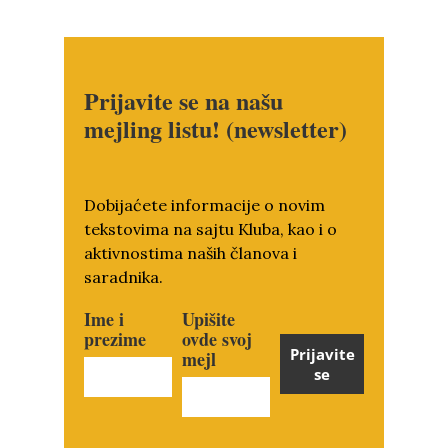
Prijavite se na našu
mejling listu! (newsletter)
Dobijaćete informacije o novim
tekstovima na sajtu Kluba, kao i o
aktivnostima naših članova i
saradnika.
Ime i
Upišite
prezime
ovde svoj
Prijavite
mejl
se