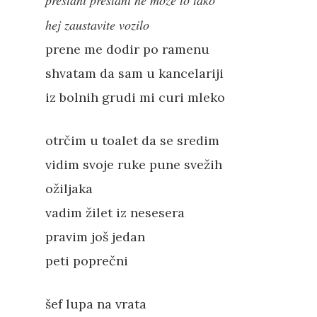
prestani prestani ne može to tako
hej zaustavite vozilo
prene me dodir po ramenu
shvatam da sam u kancelariji
iz bolnih grudi mi curi mleko
otrčim u toalet da se sredim
vidim svoje ruke pune svežih
Književnost
ožiljaka
Teorija
Poezija
vadim žilet iz nesesera
pravim još jedan
Proza
Umetnost
Kritika
peti poprečni
Esejistika
Estetika
Šta čitamo?
Muzika
šef lupa na vrata
Film