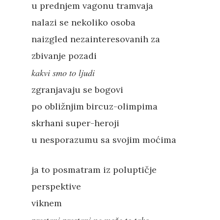
u prednjem vagonu tramvaja
nalazi se nekoliko osoba
naizgled nezainteresovanih za
zbivanje pozadi
kakvi smo to ljudi
zgranjavaju se bogovi
po obližnjim bircuz-olimpima
skrhani super-heroji
u nesporazumu sa svojim moćima
ja to posmatram iz poluptičje
perspektive
viknem