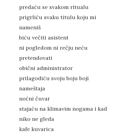
predaću se svakom ritualu
prigrliću svaku titulu koju mi
nameniš
biću večiti asistent
ni pogledom ni rečju neću
pretendovati
obični administrator
prilagodiću svoju boju boji
nameštaja
noćni čuvar
stajaću na klimavim nogama i kad
niko ne gleda
kafe kuvarica