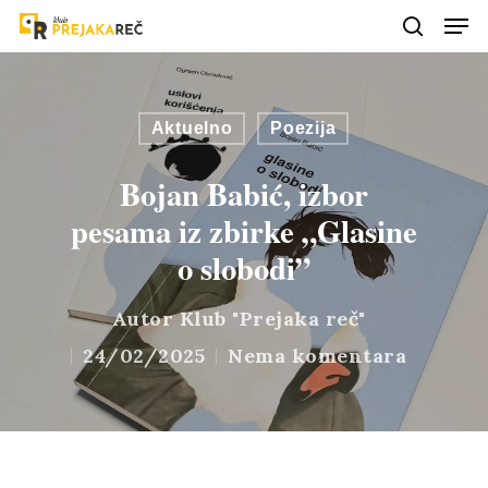
Aktuelno
Poezija
Bojan Babić, izbor
pesama iz zbirke „Glasine
o slobodi”
Autor
Klub "Prejaka reč"
24/02/2025
Nema komentara