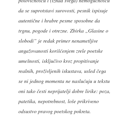
polovičnošću i (iznad svega) nemogućnošću
da se suprotstavi surovosti, pesnik ispisuje
autentične i hrabre pesme sposobne da
trgnu, pogode i otrezne. Zbirka „Glasine o
slobodi” je redak primer nenametljive
angažovanosti korišćenjem zrele poetske
umešnosti, isključivo kroz propitivanje
realnih, proživljenih iskustava, usled čega
se ni jednog momenta ne naslućuju u tekstu
oni tako česti neprijatelji dobre lirike: poza,
patetika, nepotrebnost, loše prikriveno
odsustvo pravog poetskog pokreta.