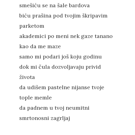
smešiću se na šale bardova
biću prašina pod tvojim škripavim
parketom
akademici po meni nek gaze tanano
kao da me maze
samo mi podari još koju godinu
dok mi čula dozvoljavaju privid
života
da udišem pastelne nijanse tvoje
tople memle
da padnem u tvoj neumitni
smrtonosni zagrljaj