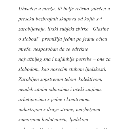
Uhvaćen u mrežu, ili bolje rečeno zatečen u
preseku bezbrojnih skupova od kojih svi
zarobljavaju, lirski subjekt zbirke “Glasine
o slobodi” promišlja jednu po jednu očicu
mreže, nesposoban da se odrekne
najvažnijeg sna i najdublje potrebe – one za
slobodom, kao nosećim stubom ljudskosti.
Zarobljen sopstvenim telom–kolektivom,
neadekvatnim odnosima i očekivanjima,
arhetipovima s jedne i kreativnom
industrijom s druge strane, neizbežnom
sumornom budućnošću, ljudskom