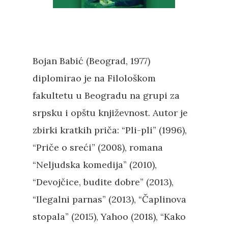
Bojan Babić (Beograd, 1977)
diplomirao je na Filološkom
fakultetu u Beogradu na grupi za
srpsku i opštu književnost. Autor je
zbirki kratkih priča: “Pli-pli” (1996),
“Priče o sreći” (2008), romana
“Neljudska komedija” (2010),
“Devojčice, budite dobre” (2013),
“Ilegalni parnas” (2013), “Čaplinova
stopala” (2015), Yahoo (2018), “Kako