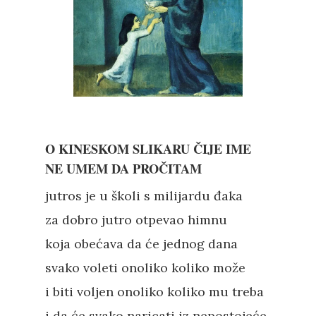
O KINESKOM SLIKARU ČIJE IME
NE UMEM DA PROČITAM
jutros je u školi s milijardu đaka
za dobro jutro otpevao himnu
koja obećava da će jednog dana
svako voleti onoliko koliko može
i biti voljen onoliko koliko mu treba
i da će svako naricati iz nepostojeće