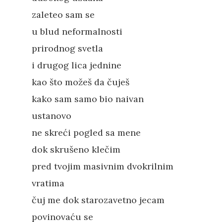
zaleteo sam se
u blud neformalnosti
prirodnog svetla
i drugog lica jednine
kao što možeš da čuješ
kako sam samo bio naivan
ustanovo
ne skreći pogled sa mene
dok skrušeno klečim
pred tvojim masivnim dvokrilnim
vratima
Pritisnite "Enter" da pretražite ili
"Esc" da izađete
čuj me dok starozavetno jecam
povinovaću se