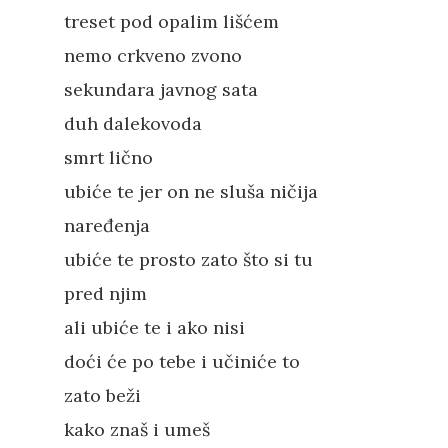
treset pod opalim lišćem
nemo crkveno zvono
sekundara javnog sata
duh dalekovoda
smrt lično
ubiće te jer on ne sluša ničija
naređenja
ubiće te prosto zato što si tu
pred njim
ali ubiće te i ako nisi
doći će po tebe i učiniće to
zato beži
kako znaš i umeš