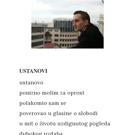
USTANOVI
ustanovo
ponizno molim za oprost
polakomio sam se
poverovao u glasine o slobodi
u mit o životu uzdignutog pogleda
dubokog uzdaha