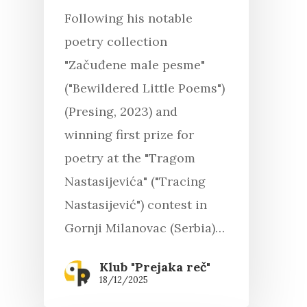
Following his notable
poetry collection
"Začuđene male pesme"
("Bewildered Little Poems")
(Presing, 2023) and
winning first prize for
poetry at the "Tragom
Nastasijevića" ("Tracing
Nastasijević") contest in
Gornji Milanovac (Serbia)…
Klub "Prejaka reč"
18/12/2025