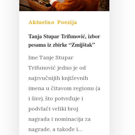
Aktuelno
Poezija
Tanja Stupar Trifunović, izbor
pesama iz zbirke “Zmijštak”
Ime Tanje Stupar
Trifunović jedno je od
najzvučnijih književnih
imena u čitavom regionu (a
i šire), što potvrđuje i
podvlači veliki broj
nagrada i nominacija za
nagrade, a takođe i…