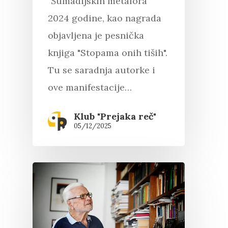
"Šumadijskih metafora"
2024 godine, kao nagrada
objavljena je pesnička
knjiga "Stopama onih tiših".
Tu se saradnja autorke i
ove manifestacije…
Klub "Prejaka reč"
05/12/2025