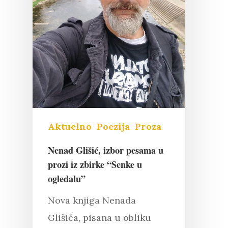
Aktuelno
Poezija
Proza
Nenad Glišić, izbor pesama u
prozi iz zbirke “Senke u
ogledalu”
Nova knjiga Nenada
Glišića, pisana u obliku