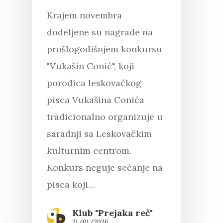
Krajem novembra
dodeljene su nagrade na
prošlogodišnjem konkursu
"Vukašin Conić", koji
porodica leskovačkog
pisca Vukašina Conića
tradicionalno organizuje u
saradnji sa Leskovačkim
kulturnim centrom.
Konkurs neguje sećanje na
pisca koji…
Klub "Prejaka reč"
21/01/2026