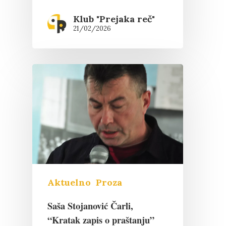
Klub "Prejaka reč"
21/02/2026
Aktuelno
Proza
Saša Stojanović Čarli,
“Kratak zapis o praštanju”