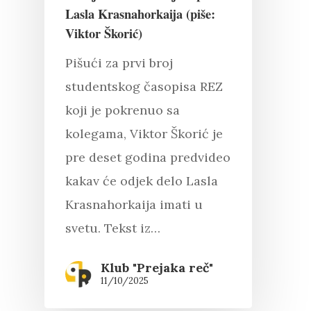
Lasla Krasnahorkaija (piše:
Viktor Škorić)
Pišući za prvi broj
studentskog časopisa REZ
koji je pokrenuo sa
kolegama, Viktor Škorić je
pre deset godina predvideo
kakav će odjek delo Lasla
Krasnahorkaija imati u
svetu. Tekst iz…
Klub "Prejaka reč"
11/10/2025