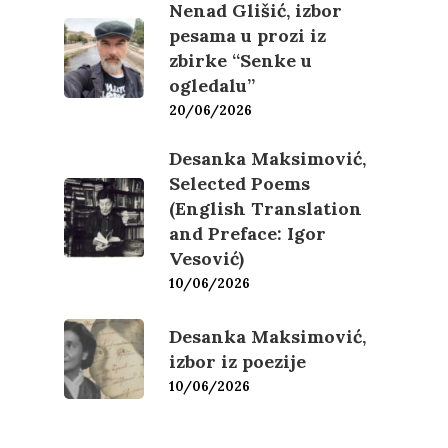
Nenad Glišić, izbor
pesama u prozi iz
O nama
zbirke “Senke u
ogledalu”
Kontakt
Skup “Estetika muzik
20/06/2026
Desanka Maksimović,
Selected Poems
(English Translation
and Preface: Igor
Vesović)
10/06/2026
Desanka Maksimović,
izbor iz poezije
10/06/2026