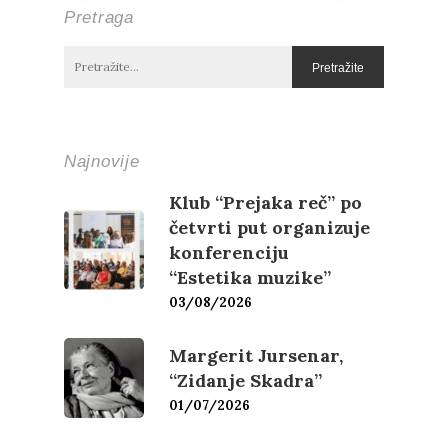
Pretraga
Najnovije
Klub “Prejaka reč” po
Književnost
četvrti put organizuje
konferenciju
Teorija
“Estetika muzike”
Poezija
03/08/2026
Proza
Umetnost
Kritika
Margerit Jursenar,
Esejistika
“Zidanje Skadra”
Estetika
Šta čitamo?
Muzika
01/07/2026
Film
Novosti