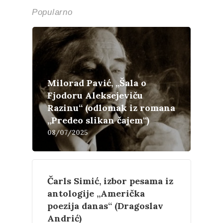
Popularno
Milorad Pavić, „Šala o
Fjodoru Aleksejeviču
Razinu“ (odlomak iz romana
„Predeo slikan čajem“)
08/07/2025
Čarls Simić, izbor pesama iz
antologije „Američka
poezija danas“ (Dragoslav
Andrić)