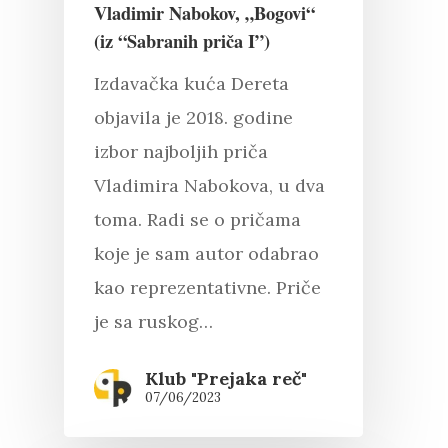
Vladimir Nabokov, „Bogovi“
(iz “Sabranih priča I”)
Izdavačka kuća Dereta
objavila je 2018. godine
Pritisnite "Enter" da pretražite ili
izbor najboljih priča
"Esc" da izađete
Vladimira Nabokova, u dva
toma. Radi se o pričama
koje je sam autor odabrao
kao reprezentativne. Priče
je sa ruskog…
Klub "Prejaka reč"
07/06/2023