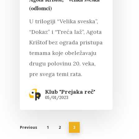
(odlomci)
O nama
U trilogiji “Velika sveska”,
Kontakt
Skup “Estetika muzik
“Dokaz” i “Treća laž”, Agota
Krištof bez ograda pristupa
temama koje obeležavaju
drugu polovinu 20. veka,
pre svega temi rata.
Klub "Prejaka reč"
05/01/2023
Previous
1
2
3