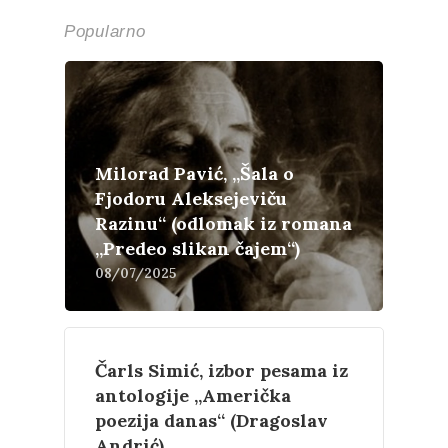
Popularno
Milorad Pavić, „Šala o
Fjodoru Aleksejeviču
Razinu“ (odlomak iz romana
„Predeo slikan čajem“)
08/07/2025
Čarls Simić, izbor pesama iz
antologije „Američka
poezija danas“ (Dragoslav
Andrić)