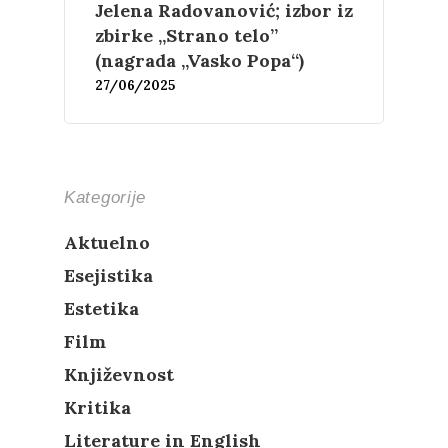
Književnost
Jelena Radovanović; izbor iz
zbirke „Strano telo”
Teorija
Poezija
(nagrada „Vasko Popa“)
27/06/2025
Proza
Umetnost
Kritika
Esejistika
Estetika
Šta čitamo?
Muzika
Kategorije
Film
Novosti
Aktuelno
O nama
Esejistika
Estetika
Kontakt
Skup “Estetika muzik
Film
Književnost
Kritika
Literature in English