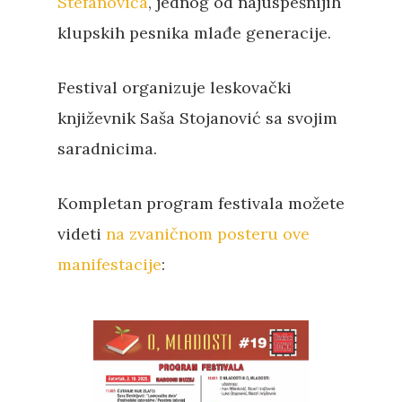
Stefanovića
, jednog od najuspešnijih
klupskih pesnika mlađe generacije.
Festival organizuje leskovački
književnik Saša Stojanović sa svojim
saradnicima.
Kompletan program festivala možete
videti
na zvaničnom posteru ove
manifestacije
:
Pritisnite "Enter" da pretražite ili
"Esc" da izađete