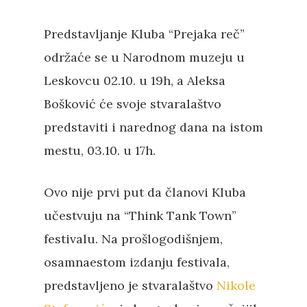
Predstavljanje Kluba “Prejaka reč”
održaće se u Narodnom muzeju u
Leskovcu 02.10. u 19h, a Aleksa
Bošković će svoje stvaralaštvo
predstaviti i narednog dana na istom
mestu, 03.10. u 17h.
Ovo nije prvi put da članovi Kluba
učestvuju na “Think Tank Town”
festivalu. Na prošlogodišnjem,
osamnaestom izdanju festivala,
predstavljeno je stvaralaštvo
Nikole