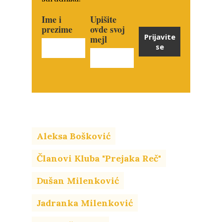
Ime i
Upišite
prezime
ovde svoj
Prijavite
mejl
se
Aleksa Bošković
Članovi Kluba "Prejaka Reč"
Dušan Milenković
Jadranka Milenković