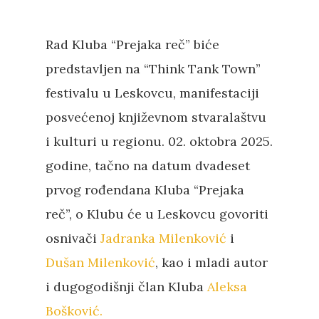
Rad Kluba “Prejaka reč” biće
predstavljen na “Think Tank Town”
festivalu u Leskovcu, manifestaciji
posvećenoj književnom stvaralaštvu
i kulturi u regionu. 02. oktobra 2025.
godine, tačno na datum dvadeset
prvog rođendana Kluba “Prejaka
reč”, o Klubu će u Leskovcu govoriti
osnivači
Jadranka Milenković
i
Dušan Milenković
, kao i mladi autor
i dugogodišnji član Kluba
Aleksa
Bošković.