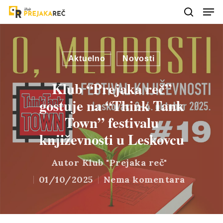
Aktuelno
Novosti
Klub “Prejaka reč”
gostuje na “Think Tank
Town” festivalu
književnosti u Leskovcu
Autor
Klub "Prejaka reč"
01/10/2025
Nema komentara