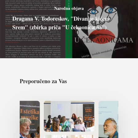
Naredna objava
Dragana V. Todoreskov, "Divan je kićeni
Srem" (zbirka priča "U čekaonicama")
Preporučeno za Vas