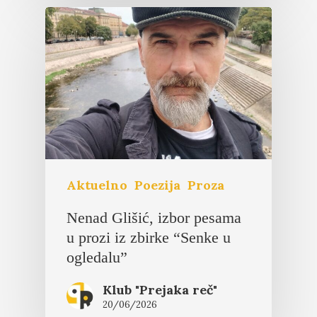
Aktuelno
Poezija
Proza
Nenad Glišić, izbor pesama
u prozi iz zbirke “Senke u
ogledalu”
Klub "Prejaka reč"
20/06/2026