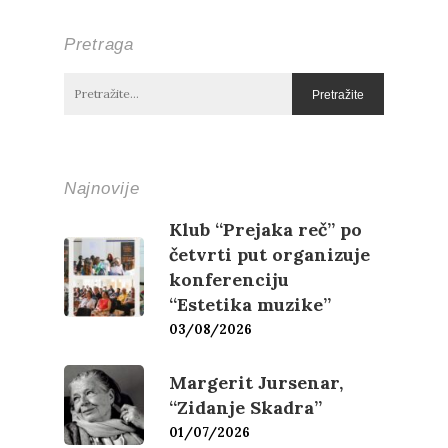
Pretraga
Najnovije
Klub “Prejaka reč” po
četvrti put organizuje
konferenciju
“Estetika muzike”
03/08/2026
Margerit Jursenar,
“Zidanje Skadra”
01/07/2026