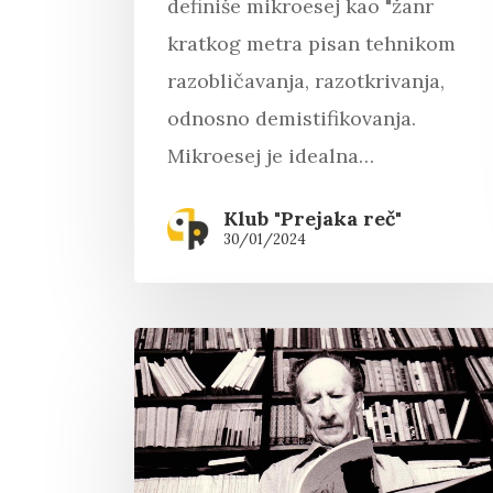
definiše mikroesej kao "žanr
kratkog metra pisan tehnikom
razobličavanja, razotkrivanja,
odnosno demistifikovanja.
Mikroesej je idealna…
Klub "Prejaka reč"
30/01/2024