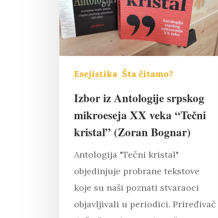
Esejistika
Šta čitamo?
Izbor iz Antologije srpskog
mikroeseja XX veka “Tečni
kristal” (Zoran Bognar)
Antologija "Tečni kristal"
objedinjuje probrane tekstove
koje su naši poznati stvaraoci
objavljivali u periodici. Priređivač