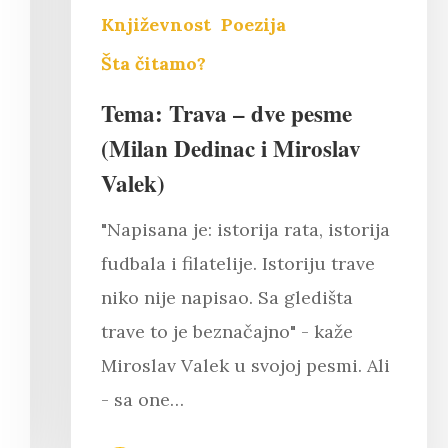
Književnost
Poezija
Šta čitamo?
Tema: Trava – dve pesme
(Milan Dedinac i Miroslav
Valek)
"Napisana je: istorija rata, istorija
fudbala i filatelije. Istoriju trave
niko nije napisao. Sa gledišta
trave to je beznačajno" - kaže
Miroslav Valek u svojoj pesmi. Ali
- sa one…