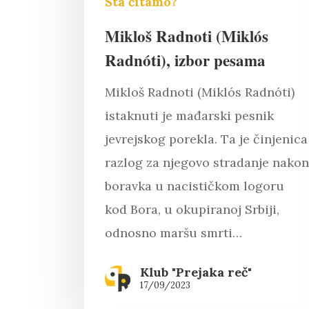
Šta čitamo?
Mikloš Radnoti (Miklós
Radnóti), izbor pesama
Mikloš Radnoti (Miklós Radnóti)
istaknuti je mađarski pesnik
jevrejskog porekla. Ta je činjenica
razlog za njegovo stradanje nakon
boravka u nacističkom logoru
kod Bora, u okupiranoj Srbiji,
odnosno maršu smrti…
Klub "Prejaka reč"
17/09/2023