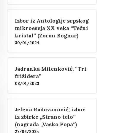
Izbor iz Antologije srpskog
mikroeseja XX veka “Tečni
kristal” (Zoran Bognar)
30/01/2024
Jadranka Milenković, “Tri
frižidera”
08/01/2023
Jelena Radovanović; izbor
iz zbirke „Strano telo”
(nagrada „Vasko Popa“)
27/06/2025