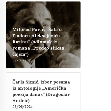
Milorad Pavić, „Šala o
Fjodoru Aleksejeviču
Razinu“ (odlomak iz
romana „Predeo slikan
čajem“)
08/07/2025
Čarls Simić, izbor pesama
iz antologije „Američka
poezija danas“ (Dragoslav
Andrić)
09/05/2024