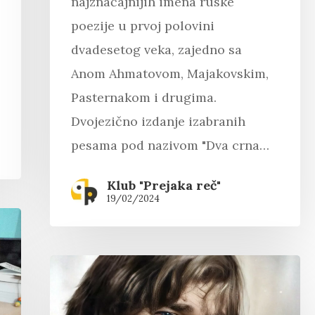
najznačajnijih imena ruske
poezije u prvoj polovini
dvadesetog veka, zajedno sa
Anom Ahmatovom, Majakovskim,
Pasternakom i drugima.
Dvojezično izdanje izabranih
pesama pod nazivom "Dva crna…
Klub "Prejaka reč"
19/02/2024