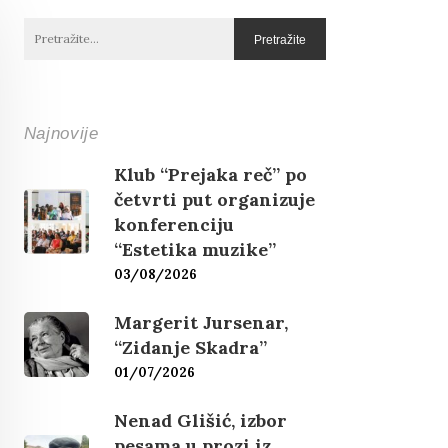
Najnovije
Klub “Prejaka reč” po
četvrti put organizuje
konferenciju
“Estetika muzike”
03/08/2026
Margerit Jursenar,
“Zidanje Skadra”
01/07/2026
Nenad Glišić, izbor
pesama u prozi iz