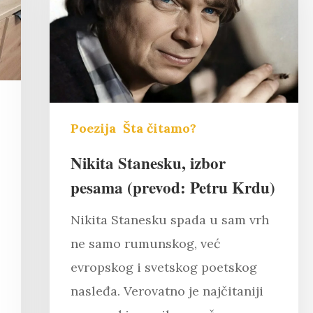
Poezija
Šta čitamo?
Nikita Stanesku, izbor
pesama (prevod: Petru Krdu)
Nikita Stanesku spada u sam vrh
ne samo rumunskog, već
evropskog i svetskog poetskog
nasleđa. Verovatno je najčitaniji