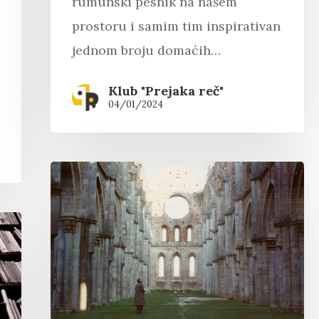
rumunski pesnik na našem
prostoru i samim tim inspirativan
jednom broju domaćih…
Klub "Prejaka reč"
04/01/2024