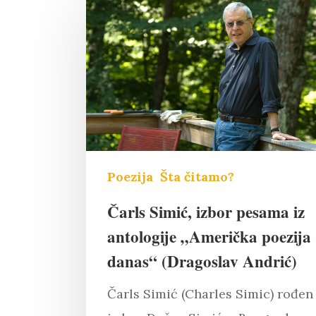
Poezija
Šta čitamo?
Čarls Simić, izbor pesama iz
antologije „Američka poezija
danas“ (Dragoslav Andrić)
Pritisnite "Enter" da pretražite il
Čarls Simić (Charles Simic) rođen