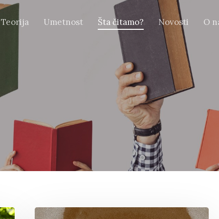
Teorija
Umetnost
Šta čitamo?
Novosti
O n