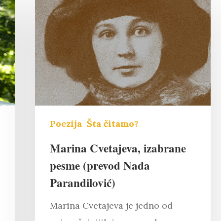
Poezija
Šta čitamo?
Marina Cvetajeva, izabrane
pesme (prevod Nađa
Parandilović)
i "Esc" da izađete
Marina Cvetajeva je jedno od