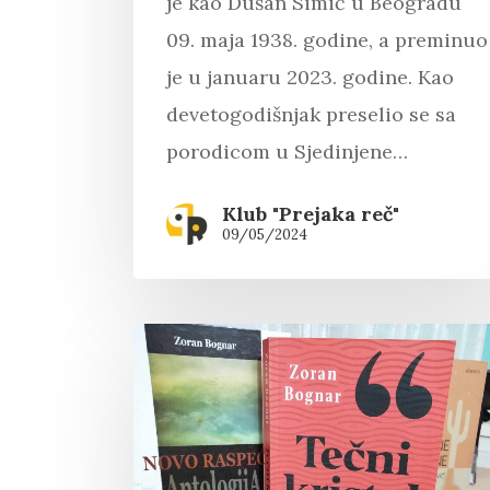
je kao Dušan Simić u Beogradu
09. maja 1938. godine, a preminuo
je u januaru 2023. godine. Kao
devetogodišnjak preselio se sa
porodicom u Sjedinjene…
Klub "Prejaka reč"
09/05/2024