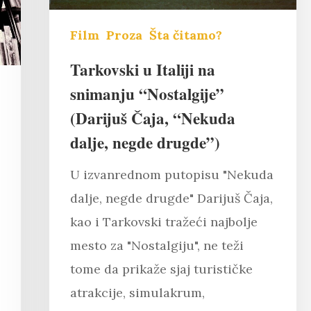
Film
Proza
Šta čitamo?
Tarkovski u Italiji na
snimanju “Nostalgije”
(Darijuš Čaja, “Nekuda
dalje, negde drugde”)
U izvanrednom putopisu "Nekuda
dalje, negde drugde" Darijuš Čaja,
kao i Tarkovski tražeći najbolje
mesto za "Nostalgiju", ne teži
tome da prikaže sjaj turističke
atrakcije, simulakrum,