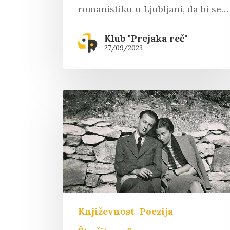
romanistiku u Ljubljani, da bi se…
Klub "Prejaka reč"
27/09/2023
Književnost
Poezija