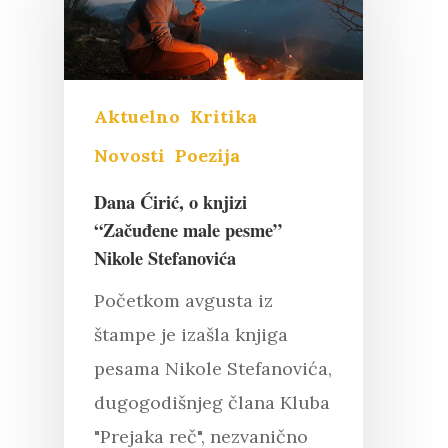
Aktuelno
Kritika
Novosti
Poezija
Dana Ćirić, o knjizi
“Začuđene male pesme”
Nikole Stefanovića
Početkom avgusta iz
štampe je izašla knjiga
pesama Nikole Stefanovića,
dugogodišnjeg člana Kluba
"Prejaka reč", nezvanično