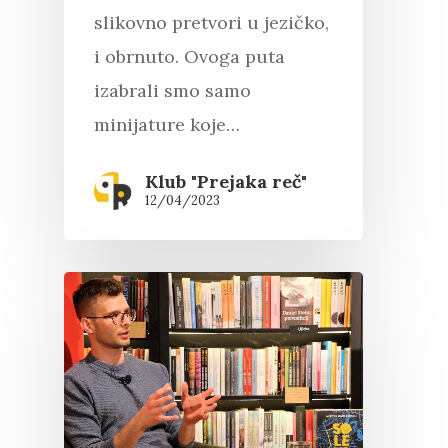
Esejistika
Estetika
slikovno pretvori u jezičko,
Šta čitamo?
Muzika
i obrnuto. Ovoga puta
Film
Novosti
izabrali smo samo
minijature koje…
O nama
Klub "Prejaka reč"
Kontakt
Skup “Estetika muzik
12/04/2023