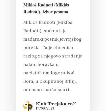
Mikloš Radnoti (Miklós
Radnóti), izbor pesama
Mikloš Radnoti (Miklós
Radnóti) istaknuti je
mađarski pesnik jevrejskog
porekla. Ta je činjenica
razlog za njegovo stradanje
nakon boravka u
nacističkom logoru kod
Bora, u okupiranoj Srbiji,
odnosno maršu smrti…
Klub "Prejaka reč"
17/09/2023