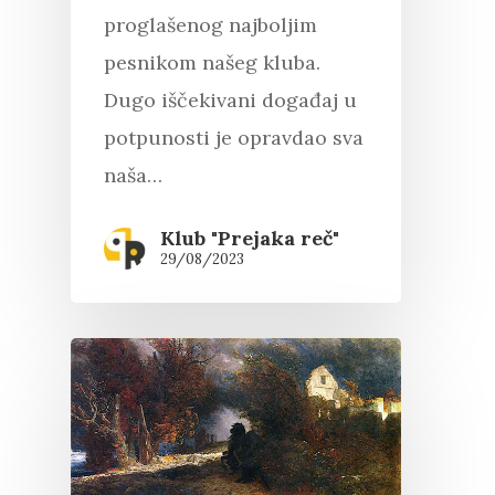
proglašenog najboljim
pesnikom našeg kluba.
Dugo iščekivani događaj u
potpunosti je opravdao sva
naša…
Klub "Prejaka reč"
29/08/2023