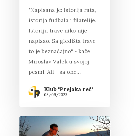
"Napisana je: istorija rata,
istorija fudbala i filatelije.
Istoriju trave niko nije
napisao. Sa gledišta trave
to je beznačajno" - kaže
Miroslav Valek u svojoj
pesmi. Ali - sa one…
Klub "Prejaka reč"
08/09/2023