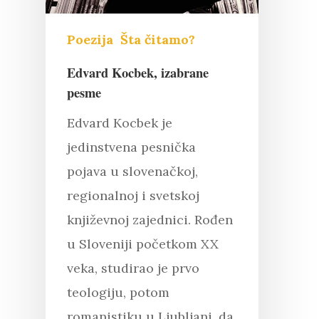
Poezija
Šta čitamo?
Edvard Kocbek, izabrane
pesme
Edvard Kocbek je
jedinstvena pesnička
pojava u slovenačkoj,
regionalnoj i svetskoj
književnoj zajednici. Rođen
u Sloveniji početkom XX
veka, studirao je prvo
teologiju, potom
romanistiku u Ljubljani, da