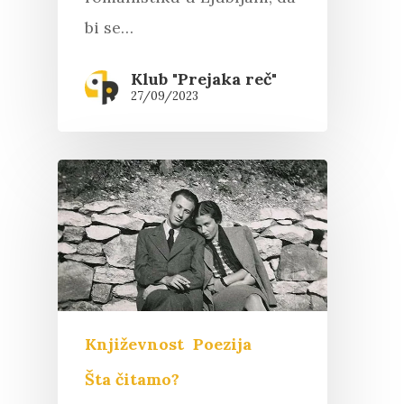
bi se…
Klub "Prejaka reč"
27/09/2023
Književnost
Poezija
Šta čitamo?