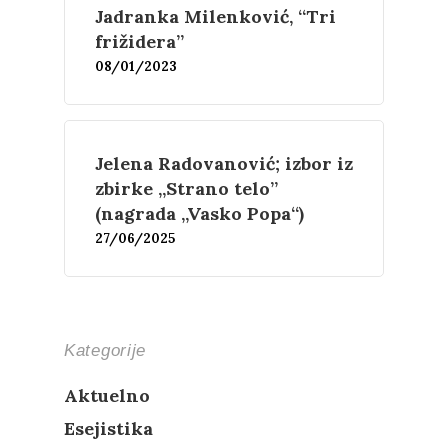
Jadranka Milenković, “Tri
frižidera”
08/01/2023
Jelena Radovanović; izbor iz
zbirke „Strano telo”
(nagrada „Vasko Popa“)
27/06/2025
Kategorije
Aktuelno
Esejistika