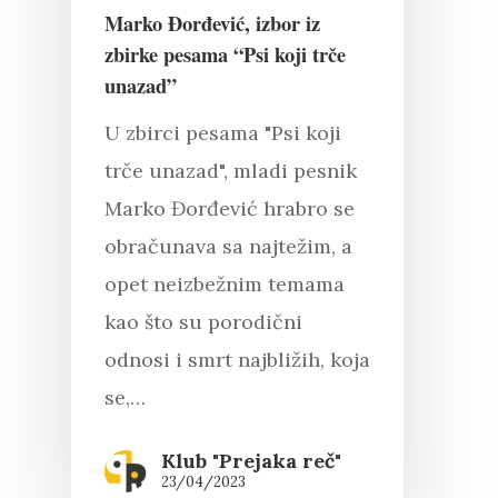
Marko Đorđević, izbor iz
zbirke pesama “Psi koji trče
unazad”
U zbirci pesama "Psi koji
trče unazad", mladi pesnik
Marko Đorđević hrabro se
obračunava sa najtežim, a
opet neizbežnim temama
kao što su porodični
odnosi i smrt najbližih, koja
se,…
Klub "Prejaka reč"
23/04/2023