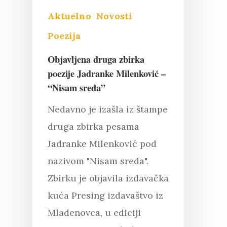
Aktuelno
Novosti
Poezija
Objavljena druga zbirka
poezije Jadranke Milenković –
“Nisam sreda”
Nedavno je izašla iz štampe
druga zbirka pesama
Jadranke Milenković pod
nazivom "Nisam sreda".
Zbirku je objavila izdavačka
kuća Presing izdavaštvo iz
Mladenovca, u ediciji