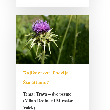
Pritisnite "Enter" da pretražite ili
"Esc" da izađete
Književnost
Poezija
Šta čitamo?
Tema: Trava – dve pesme
(Milan Dedinac i Miroslav
Valek)