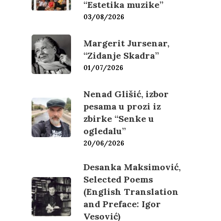
“Estetika muzike”
03/08/2026
Margerit Jursenar,
“Zidanje Skadra”
01/07/2026
Nenad Glišić, izbor
pesama u prozi iz
zbirke “Senke u
ogledalu”
20/06/2026
Desanka Maksimović,
Selected Poems
(English Translation
and Preface: Igor
Vesović)