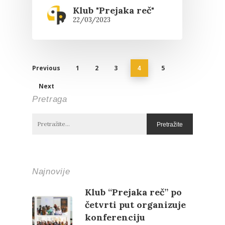
Klub "Prejaka reč"
22/03/2023
Previous
1
2
3
5
4
Next
Pretraga
Najnovije
Klub “Prejaka reč” po
četvrti put organizuje
konferenciju