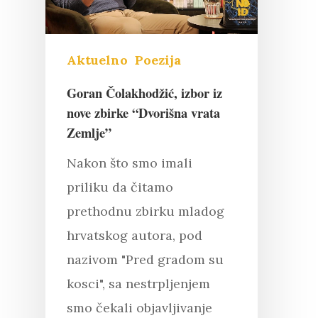
Aktuelno
Poezija
Goran Čolakhodžić, izbor iz
nove zbirke “Dvorišna vrata
Zemlje”
Nakon što smo imali
priliku da čitamo
prethodnu zbirku mladog
hrvatskog autora, pod
nazivom "Pred gradom su
kosci", sa nestrpljenjem
smo čekali objavljivanje