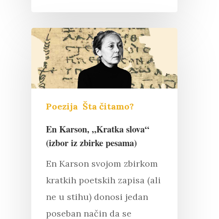
Poezija
Šta čitamo?
En Karson, „Kratka slova“
(izbor iz zbirke pesama)
Književnost
En Karson svojom zbirkom
Teorija
kratkih poetskih zapisa (ali
Poezija
ne u stihu) donosi jedan
Proza
Umetnost
Kritika
poseban način da se