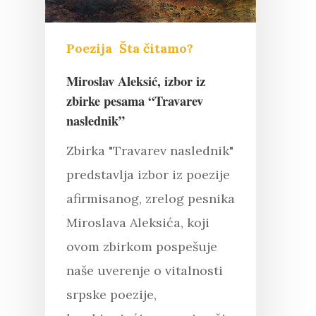
Poezija
Šta čitamo?
Miroslav Aleksić, izbor iz
zbirke pesama “Travarev
naslednik”
Zbirka "Travarev naslednik"
predstavlja izbor iz poezije
afirmisanog, zrelog pesnika
Miroslava Aleksića, koji
ovom zbirkom pospešuje
naše uverenje o vitalnosti
srpske poezije,