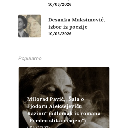
10/06/2026
Desanka Maksimović,
izbor iz poezije
10/06/2026
Popularno
Milorad Pavić, „Šala o
Fjodoru Aleksejeviču
Razinu“ (odlomak iz romana
„Predeo slikan čajem“)
08/07/2025